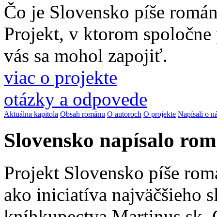
Čo je Slovensko píše romá
Projekt, v ktorom spoločne
vás sa mohol zapojiť.
viac o projekte
otázky a odpovede
Aktuálna kapitola
Obsah románu
O autoroch
O projekte
Napísali o n
Slovensko napísalo ro
Projekt Slovensko píše rom
ako iniciatíva najväčšieho 
kníhkupectva Martinus.sk. 