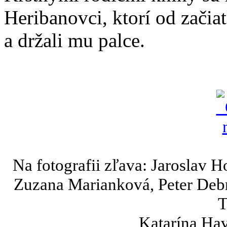
Heribanovci, ktorí od začia
a držali mu palce.
Na fotografii zľava: Jaroslav 
Zuzana Marianková, Peter Debn
T
Katarína Hav