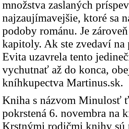
množstva zaslaných príspev
najzaujímavejšie, ktoré sa n
podoby románu. Je zároveň 
kapitoly. Ak ste zvedaví na
Evita uzavrela tento jedine
vychutnať až do konca, obej
kníhkupectva Martinus.sk.
Kniha s názvom Minulosť ťa
pokrstená 6. novembra na k
Krstnými rodičmi knihy sú 