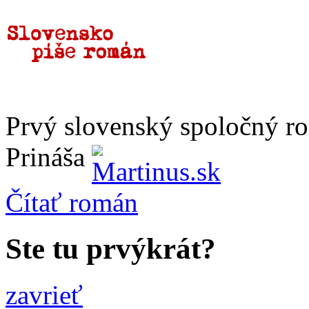
Prvý slovenský spoločný r
Prináša
Čítať
román
Ste tu prvýkrát?
zavrieť