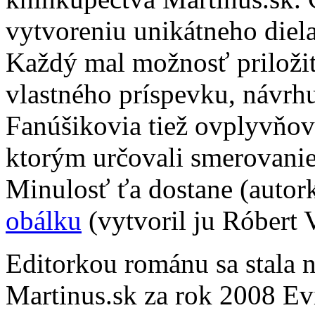
vytvoreniu unikátneho diel
Každý mal možnosť priložiť
vlastného príspevku, návrh
Fanúšikovia tiež ovplyvňov
ktorým určovali smerovani
Minulosť ťa dostane (autor
obálku
(vytvoril ju Róbert 
Editorkou románu sa stala n
Martinus.sk za rok 2008 Ev