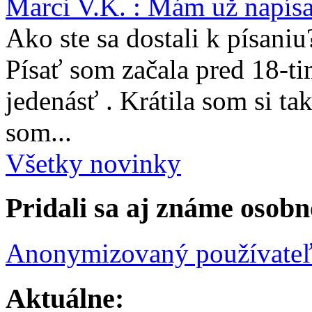
Marci V.K. : Mám už napís
Ako ste sa dostali k písaniu
Písať som začala pred 18-t
jedenásť . Krátila som si ta
som...
Všetky novinky
Pridali sa aj známe osobn
Anonymizovaný používate
Aktuálne: