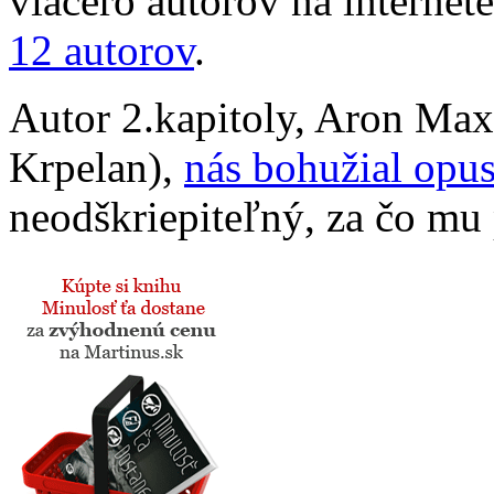
viacero autorov na internet
12 autorov
.
Autor 2.kapitoly, Aron Ma
Krpelan),
nás bohužial opus
neodškriepiteľný, za čo mu 