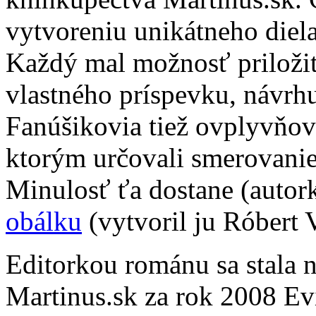
vytvoreniu unikátneho diel
Každý mal možnosť priložiť
vlastného príspevku, návrh
Fanúšikovia tiež ovplyvňov
ktorým určovali smerovani
Minulosť ťa dostane (autor
obálku
(vytvoril ju Róbert 
Editorkou románu sa stala n
Martinus.sk za rok 2008 Ev