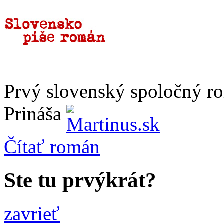
Prvý slovenský spoločný r
Prináša
Čítať
román
Ste tu prvýkrát?
zavrieť