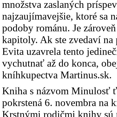
množstva zaslaných príspev
najzaujímavejšie, ktoré sa n
podoby románu. Je zároveň 
kapitoly. Ak ste zvedaví na
Evita uzavrela tento jedine
vychutnať až do konca, obej
kníhkupectva Martinus.sk.
Kniha s názvom Minulosť ťa
pokrstená 6. novembra na k
Krstnými rodičmi knihy sú 