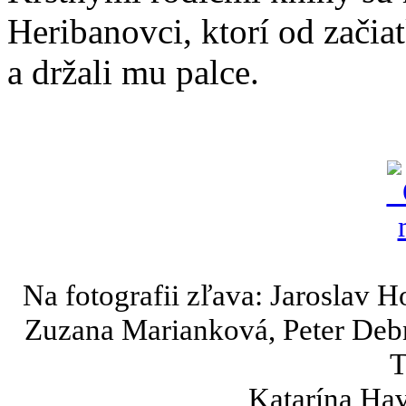
Heribanovci, ktorí od začia
a držali mu palce.
Na fotografii zľava: Jaroslav 
Zuzana Marianková, Peter Debn
T
Katarína Hav