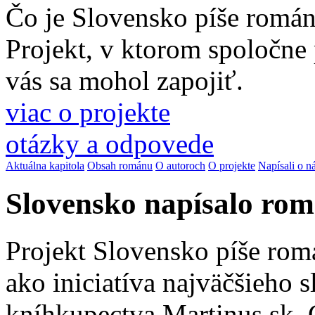
Čo je Slovensko píše romá
Projekt, v ktorom spoločne
vás sa mohol zapojiť.
viac o projekte
otázky a odpovede
Aktuálna kapitola
Obsah románu
O autoroch
O projekte
Napísali o n
Slovensko napísalo ro
Projekt Slovensko píše rom
ako iniciatíva najväčšieho 
kníhkupectva Martinus.sk. 