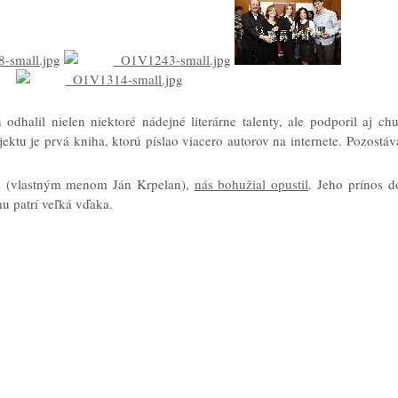
odhalil nielen niektoré nádejné literárne talenty, ale podporil aj chu
ktu je prvá kniha, ktorú píslao viacero autorov na internete. Pozostáv
el (vlastným menom Ján Krpelan),
nás bohužial opustil
. Jeho prínos d
mu patrí veľká vďaka.