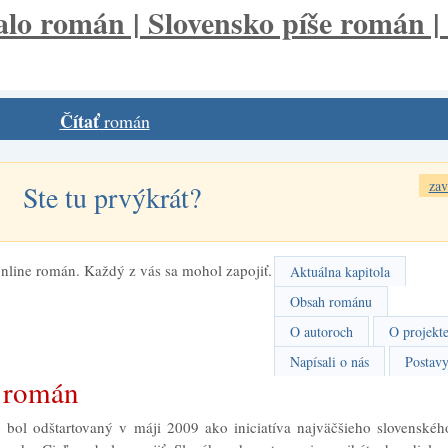
Čítať
román
zav
Ste tu prvýkrát?
nline román. Každý z vás sa mohol zapojiť.
Aktuálna kapitola
Obsah románu
O autoroch
O projekt
Napísali o nás
Postav
o román
 bol odštartovaný v máji 2009 ako iniciatíva najväčšieho slovenskéh