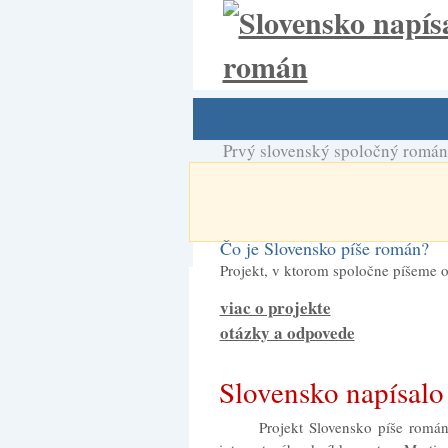
Prvý slovenský spoločný román
Čo je Slovensko píše román?
Projekt, v ktorom spoločne píšeme o
viac o projekte
otázky a odpovede
Slovensko napísal
Projekt Slovensko píše román