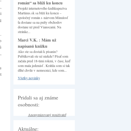
-
román“ sa blíži ku koncu
,
Projekt internetového kníhkupectva
i
Martinus.sk sa blíži ku koncu –
spoločný román s názvom Minulosť
u
ťa dostane sa na pulty obchodov
dostane už pred Vianocami. Na
stránke...
.
Marci V.K. : Mám už
o
napísanú knižku
ú
Ako ste sa dostali k písaniu?
,
Publikovali ste už niekde? Písať som
začala pred 18-timi rokmi, v čase, keď
som mala jedenásť . Krátila som si tak
u
dlhé chvíle v nemocnici, kde som...
t
Všetky novinky
Pridali sa aj známe
osobnosti:
Anonymizovaný používateľ
Aktuálne: