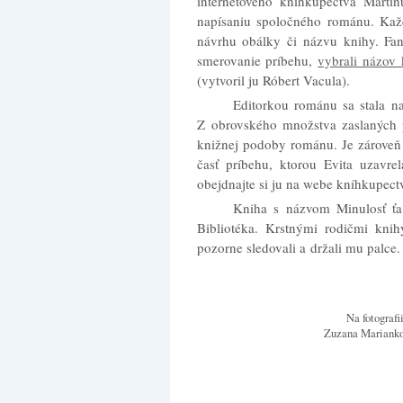
internetového kníhkupectva Martin
napísaniu spoločného románu. Kaž
návrhu obálky či názvu knihy. Fan
smerovanie príbehu,
vybrali názov
(vytvoril ju Róbert Vacula).
Editorkou románu sa stala na
Z obrovského množstva zaslaných pr
knižnej podoby románu. Je zároveň 
časť príbehu, ktorou Evita uzavr
obejdnajte si ju na webe kníhkupect
Kniha s názvom Minulosť ťa
Bibliotéka. Krstnými rodičmi knih
pozorne sledovali a držali mu palce.
Na fotografi
Zuzana Mariankov