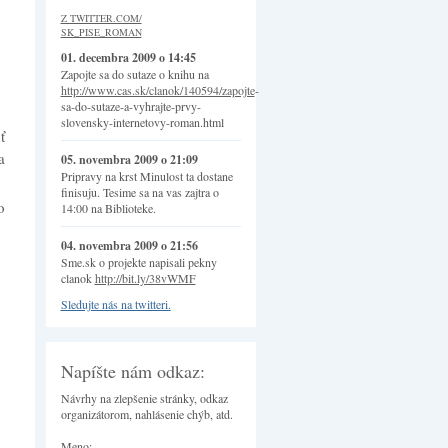
Z TWITTER.COM/
SK_PISE_ROMAN
01. decembra 2009 o 14:45
Zapojte sa do sutaze o knihu na
http://www.cas.sk/clanok/140594/zapojte
-
sa-do-sutaze-a-vyhrajte-prvy-
slovensky-internetovy-roman.html
ť
a
05. novembra 2009 o 21:09
Pripravy na krst Minulost ta dostane
finisuju. Tesime sa na vas zajtra o
o
14:00 na Biblioteke.
04. novembra 2009 o 21:56
Sme.sk o projekte napisali pekny
clanok
http://bit.ly/38vWMF
Sledujte nás na twitteri.
Napíšte nám odkaz:
Návrhy na zlepšenie stránky, odkaz
organizátorom, nahlásenie chýb, atd.
Meno: