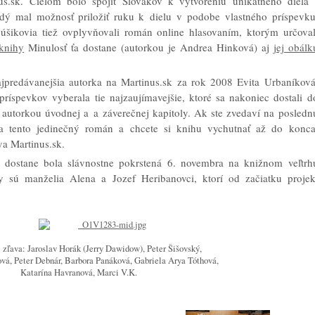
us.sk. Cieľom bolo spojiť Slovákov k vytvoreniu unikátneho diela 
dý mal možnosť priložiť ruku k dielu v podobe vlastného príspevku
úšikovia tiež ovplyvňovali román online hlasovaním, ktorým určoval
 knihy
Minulosť ťa dostane (autorkou je Andrea Hinková) aj
jej obálk
jpredávanejšia autorka na Martinus.sk za rok 2008 Evita Urbaníková
íspevkov vyberala tie najzaujímavejšie, ktoré sa nakoniec dostali d
autorkou úvodnej a a záverečnej kapitoly. Ak ste zvedaví na posledn
ela tento jedinečný román a chcete si knihu vychutnať až do konca
va Martinus.sk.
 dostane bola slávnostne pokrstená 6. novembra na knižnom veľtrh
y sú manželia Alena a Jozef Heribanovci, ktorí od začiatku projek
i zľava: Jaroslav Horák (Jerry Dawidow), Peter Šišovský,
á, Peter Debnár, Barbora Panáková, Gabriela Arya Tóthová,
Katarína Havranová, Marci V.K.