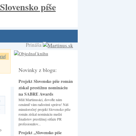
Prináša
rieť
Novinky z blogu:
Projekt Slovensko píše román
získal prestížnu nomináciu
na SABRE Awards
Milí Martinusáci, dovoľte nám
e
oznámiť vám radostnú správu! Náš
minuloročný projekt Slovensko píše
y
román získal nomináciu medzi
finalistov prestížnej súťaže PR
profesionálov...
o
Projekt „Slovensko píše