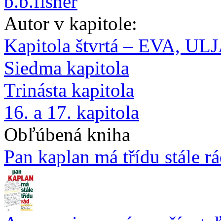
b.b.fisher
Autor v kapitole:
Kapitola štvrtá – EVA, U
Siedma kapitola
Trinásta kapitola
16. a 17. kapitola
Obľúbená kniha
Pan kaplan má třídu stále r