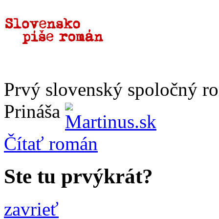
Prvý slovenský spoločný r
Prináša
Čítať
román
Ste tu prvýkrát?
zavrieť