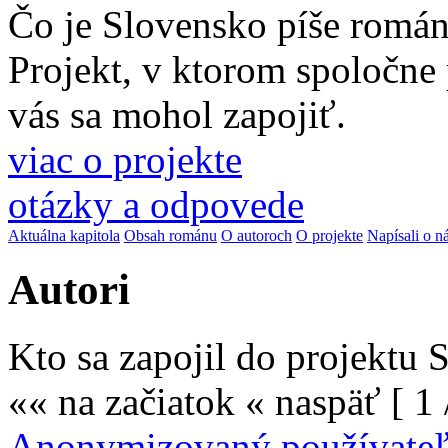
Čo je Slovensko píše romá
Projekt, v ktorom spoločne
vás sa mohol zapojiť.
viac o projekte
otázky a odpovede
Aktuálna kapitola
Obsah románu
O autoroch
O projekte
Napísali o n
Autori
Kto sa zapojil do projektu
«« na začiatok
« naspäť
[ 1 
Anonymizovaný používate