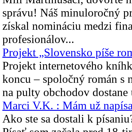
správu! Náš minuloročný pr
získal nomináciu medzi fina
profesionálov...
Projekt „Slovensko píše ro
Projekt internetového kníhk
koncu – spoločný román s 
na pulty obchodov dostane 
Marci V.K. : Mám už napís
Ako ste sa dostali k písaniu
Písať som začala pred 18-t