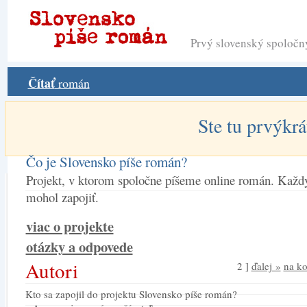
Prvý slovenský spoloč
Čítať
román
Ste tu prvýkrá
Čo je Slovensko píše román?
Projekt, v ktorom spoločne píšeme online román. Každý
mohol zapojiť.
viac o projekte
otázky a odpovede
Autori
2 ]
ďalej »
na ko
Kto sa zapojil do projektu Slovensko píše román?