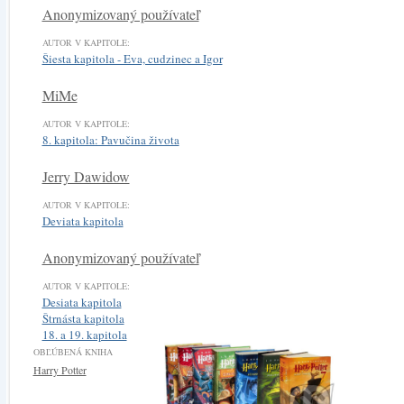
Anonymizovaný používateľ
AUTOR V KAPITOLE:
Šiesta kapitola - Eva, cudzinec a Igor
MiMe
AUTOR V KAPITOLE:
8. kapitola: Pavučina života
Jerry Dawidow
AUTOR V KAPITOLE:
Deviata kapitola
Anonymizovaný používateľ
AUTOR V KAPITOLE:
Desiata kapitola
Štrnásta kapitola
18. a 19. kapitola
OBĽÚBENÁ KNIHA
Harry Potter