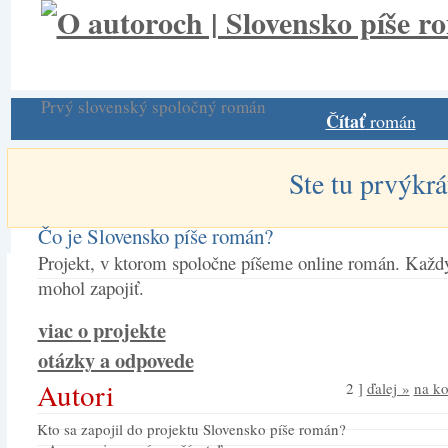
Prvý slovenský spoločný román
Čítať
román
Ste tu prvýkrá
Čo je Slovensko píše román?
Projekt, v ktorom spoločne píšeme online román. Každý
mohol zapojiť.
viac o projekte
otázky a odpovede
Autori
2 ]
ďalej »
na ko
Kto sa zapojil do projektu Slovensko píše román?