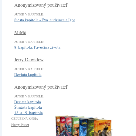
Anonymizovaný používateľ
AUTOR V KAPITOLE:
Šiesta kapitola - Eva, cudzinec a Igor
MiMe
AUTOR V KAPITOLE:
8. kapitola: Pavučina života
Jerry Dawidow
AUTOR V KAPITOLE:
Deviata kapitola
Anonymizovaný používateľ
AUTOR V KAPITOLE:
Desiata kapitola
Štrnásta kapitola
18. a 19. kapitola
OBĽÚBENÁ KNIHA
Harry Potter