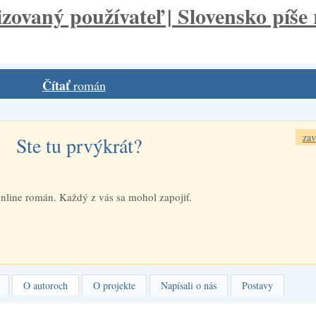
Čítať
román
zav
Ste tu prvýkrát?
nline román. Každý z vás sa mohol zapojiť.
O autoroch
O projekte
Napísali o nás
Postavy