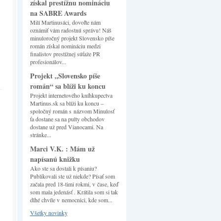
získal prestížnu nomináciu
na SABRE Awards
Milí Martinusáci, dovoľte nám
oznámiť vám radostnú správu! Náš
minuloročný projekt Slovensko píše
román získal nomináciu medzi
finalistov prestížnej súťaže PR
profesionálov...
Projekt „Slovensko píše
román“ sa blíži ku koncu
Projekt internetového kníhkupectva
Martinus.sk sa blíži ku koncu –
spoločný román s názvom Minulosť
ťa dostane sa na pulty obchodov
dostane už pred Vianocami. Na
stránke...
Marci V.K. : Mám už
napísanú knižku
Ako ste sa dostali k písaniu?
Publikovali ste už niekde? Písať som
začala pred 18-timi rokmi, v čase, keď
som mala jedenásť . Krátila som si tak
dlhé chvíle v nemocnici, kde som...
Všetky novinky