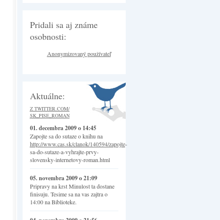
Pridali sa aj známe
osobnosti:
Anonymizovaný používateľ
Aktuálne:
Z TWITTER.COM/
SK_PISE_ROMAN
01. decembra 2009 o 14:45
Zapojte sa do sutaze o knihu na
http://www.cas.sk/clanok/140594/zapojte
-
sa-do-sutaze-a-vyhrajte-prvy-
slovensky-internetovy-roman.html
05. novembra 2009 o 21:09
Pripravy na krst Minulost ta dostane
finisuju. Tesime sa na vas zajtra o
14:00 na Biblioteke.