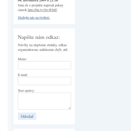
04. novembra 2009 o 21:56
Sme.sk o projekte napisali pekny
clanok
http://bit.ly/38vWMF
Sledujte nás na twitteri.
Napíšte nám odkaz:
Návrhy na zlepšenie stránky, odkaz
organizátorom, nahlásenie chýb, atd.
Meno:
E-mail:
Text správy: