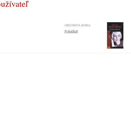
žívateľ
OBĽÚBENÁ KNIHA
Pohádkář