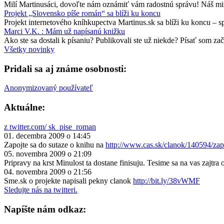
Milí Martinusáci, dovoľte nám oznámiť vám radostnú správu! Náš minu
Projekt „Slovensko píše román“ sa blíži ku koncu
Projekt internetového kníhkupectva Martinus.sk sa blíži ku koncu – 
Marci V.K. : Mám už napísanú knižku
Ako ste sa dostali k písaniu? Publikovali ste už niekde? Písať som zač
Všetky novinky
Pridali sa aj známe osobnosti:
Anonymizovaný používateľ
Aktuálne:
z twitter.com/ sk_pise_roman
01. decembra 2009 o 14:45
Zapojte sa do sutaze o knihu na
http://www.cas.sk/clanok/140594/zap
05. novembra 2009 o 21:09
Pripravy na krst Minulost ta dostane finisuju. Tesime sa na vas zajtra 
04. novembra 2009 o 21:56
Sme.sk o projekte napisali pekny clanok
http://bit.ly/38vWMF
Sledujte nás na twitteri.
Napíšte nám odkaz: