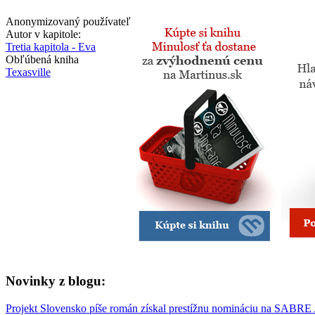
Anonymizovaný používateľ
Autor v kapitole:
Tretia kapitola - Eva
Obľúbená kniha
Texasville
Novinky z blogu:
Projekt Slovensko píše román získal prestížnu nomináciu na SABRE