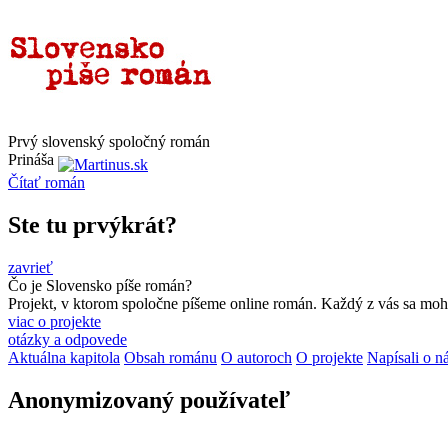
Prvý slovenský spoločný román
Prináša
Čítať
román
Ste tu prvýkrát?
zavrieť
Čo je Slovensko píše román?
Projekt, v ktorom spoločne píšeme online román. Každý z vás sa moho
viac o projekte
otázky a odpovede
Aktuálna kapitola
Obsah románu
O autoroch
O projekte
Napísali o n
Anonymizovaný používateľ