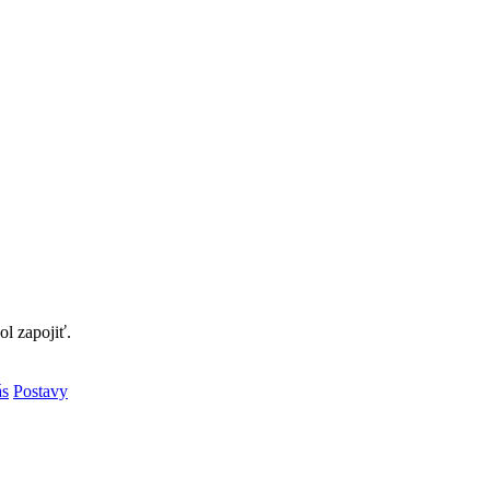
l zapojiť.
ás
Postavy