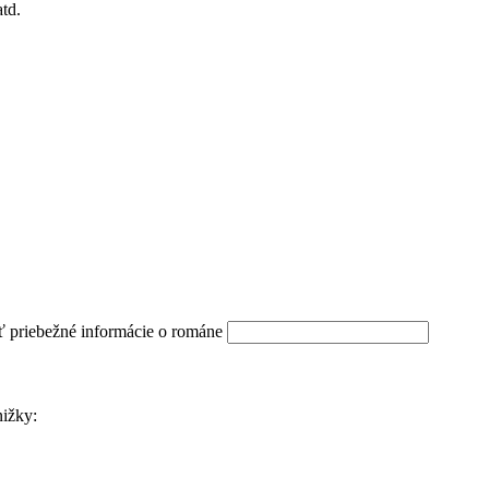
td.
ť priebežné informácie o románe
nižky: