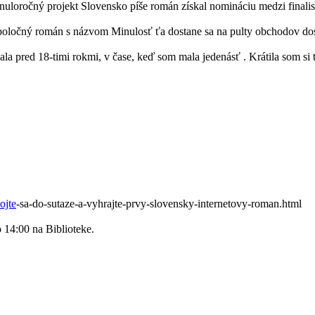
loročný projekt Slovensko píše román získal nomináciu medzi finalist
spoločný román s názvom Minulosť ťa dostane sa na pulty obchodov dos
ala pred 18-timi rokmi, v čase, keď som mala jedenásť . Krátila som si 
ojte
-sa-do-sutaze-a-vyhrajte-prvy-slovensky-internetovy-roman.html
o 14:00 na Biblioteke.