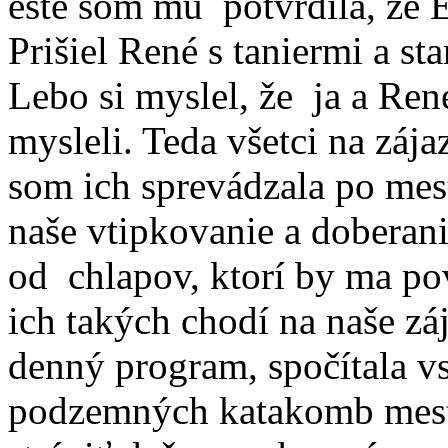
ešte som mu potvrdila, že 
Prišiel René s taniermi a st
Lebo si myslel, že ja a René
mysleli. Teda všetci na záj
som ich sprevádzala po mestá
naše vtipkovanie a doberan
od chlapov, ktorí by ma po
ich takých chodí na naše zá
denný program, spočítala v
podzemných katakomb mesta