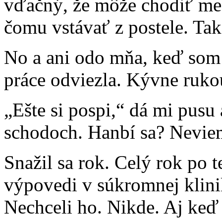
vďačný, že môže chodiť med
čomu vstávať z postele. Tak
No a ani odo mňa, keď som
práce odviezla. Kývne ruko
„Ešte si pospi,“ dá mi pusu
schodoch. Hanbí sa? Nevie
Snažil sa rok. Celý rok po 
výpovedi v súkromnej klinik
Nechceli ho. Nikde. Aj keď 