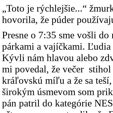
„Toto je rýchlejšie...“ žmu
hovorila, že púder používaj
Presne o 7:35 sme vošli do 
párkami a vajíčkami. Ľudia 
Kývli nám hlavou alebo zdvi
mi povedal, že večer stihol
kráľovskú míľu a že sa teší
širokým úsmevom som prikýv
pán patril do kategórie