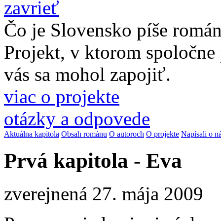
zavrieť
Čo je Slovensko píše romá
Projekt, v ktorom spoločne
vás sa mohol zapojiť.
viac o projekte
otázky a odpovede
Aktuálna kapitola
Obsah románu
O autoroch
O projekte
Napísali o n
Prvá kapitola - Eva
zverejnená 27. mája 2009