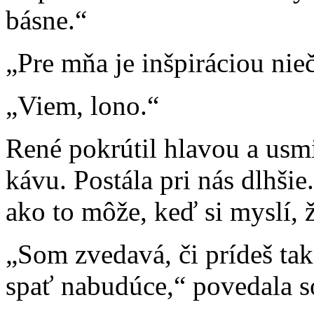
básne.“
„Pre mňa je inšpiráciou nieč
„Viem, lono.“
René pokrútil hlavou a usmi
kávu. Postála pri nás dlhši
ako to môže, keď si myslí, ž
„Som zvedavá, či prídeš ta
spať nabudúce,“ povedala 