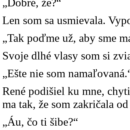
„Dobré, že?“
Len som sa usmievala. Vypol
„Tak poďme už, aby sme mal
Svoje dlhé vlasy som si zvi
„Ešte nie som namaľovaná.
René podišiel ku mne, chytil
ma tak, že som zakričala od 
„Áu, čo ti šibe?“