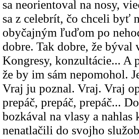
sa neorientoval na nosy, vie
sa z celebrít, čo chceli by
obyčajným ľuďom po nehodá
dobre. Tak dobre, že býval v
Kongresy, konzultácie... A 
že by im sám nepomohol. Je
Vraj ju poznal. Vraj. Vraj o
prepáč, prepáč, prepáč... Do
bozkával na vlasy a nahlas k
nenatlačili do svojho služo