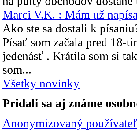
na pulty obchodov dostane 
Marci V.K. : Mám už napís
Ako ste sa dostali k písaniu
Písať som začala pred 18-t
jedenásť . Krátila som si ta
som...
Všetky novinky
Pridali sa aj známe osobn
Anonymizovaný používate