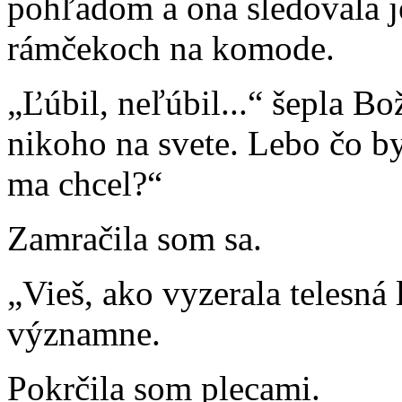
pohľadom a ona sledovala j
rámčekoch na komode.
„Ľúbil, neľúbil...“ šepla Bo
nikoho na svete. Lebo čo b
ma chcel?“
Zamračila som sa.
„Vieš, ako vyzerala telesná
významne.
Pokrčila som plecami.