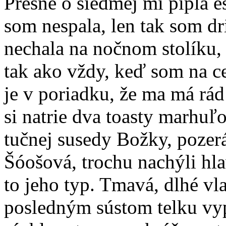
Presne o siedmej mi pípla 
som nespala, len tak som d
nechala na nočnom stolíku, 
tak ako vždy, keď som na ce
je v poriadku, že ma má rá
si natrie dva toasty marhu
tučnej susedy Božky, pozer
Šóošová, trochu nachýli hla
to jeho typ. Tmavá, dlhé vl
posledným sústom telku vyp