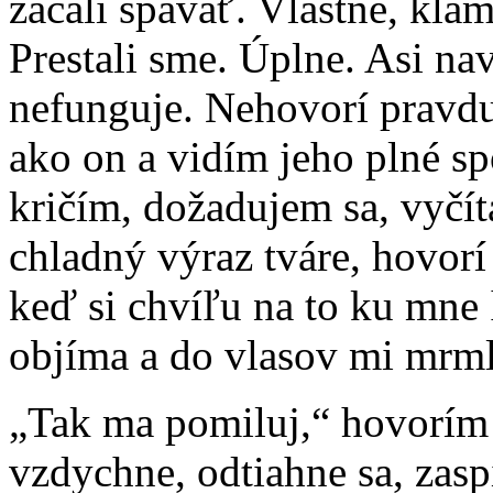
začali spávať. Vlastne, kl
Prestali sme. Úplne. Asi nav
nefunguje. Nehovorí pravdu
ako on a vidím jeho plné s
kričím, dožadujem sa, vyčí
chladný výraz tváre, hovorí
keď si chvíľu na to ku mne 
objíma a do vlasov mi mrml
„Tak ma pomiluj,“ hovorím 
vzdychne, odtiahne sa, zasp