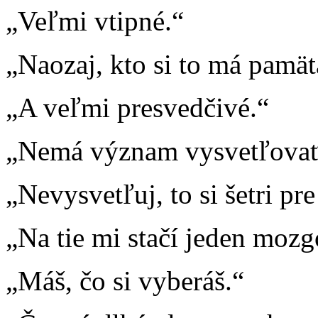
„Veľmi vtipné.“
„Naozaj, kto si to má pamät
„A veľmi presvedčivé.“
„Nemá význam vysvetľovať 
„Nevysvetľuj, to si šetri pr
„Na tie mi stačí jeden mozg
„Máš, čo si vyberáš.“