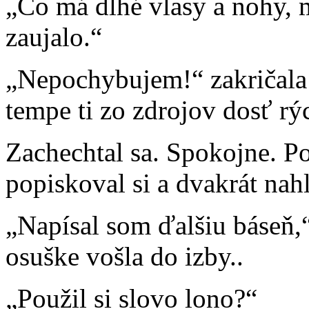
„Čo má dlhé vlasy a nohy, 
zaujalo.“
„Nepochybujem!“ zakričala 
tempe ti zo zdrojov dosť rý
Zachechtal sa. Spokojne. Poč
popiskoval si a dvakrát nahl
„Napísal som ďalšiu báseň,
osuške vošla do izby..
„Použil si slovo lono?“