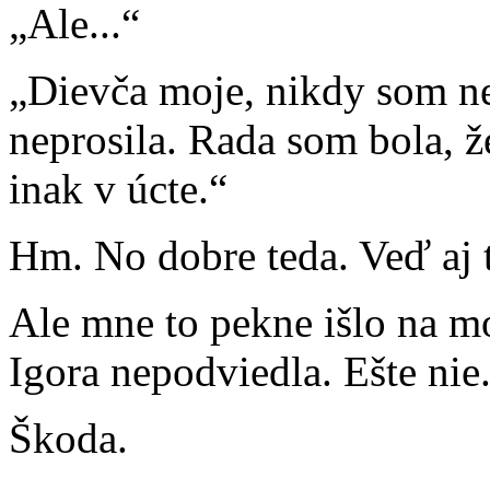
„Ale...“
„Dievča moje, nikdy som nep
neprosila. Rada som bola, 
inak v úcte.“
Hm. No dobre teda. Veď aj t
Ale mne to pekne išlo na 
Igora nepodviedla. Ešte nie.
Škoda.