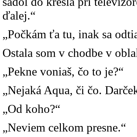
sadol do kresla pri televíz
ďalej.“
„Počkám ťa tu, inak sa odti
Ostala som v chodbe v obla
„Pekne voniaš, čo to je?“
„Nejaká Aqua, či čo. Darče
„Od koho?“
„Neviem celkom presne.“