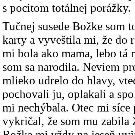
s pocitom totálnej porážky.
Tučnej susede Božke som to
karty a vyveštila mi, že do
mi bola ako mama, lebo tá 
som sa narodila. Neviem pre
mlieko udrelo do hlavy, vted
pochovali ju, oplakali a sp
mi nechýbala. Otec mi síce
vykričal, že som mu zabila ž
Božka mi vždy na jeseň uvi