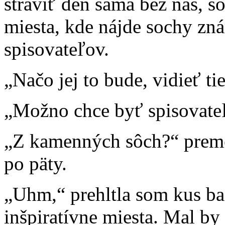
stráviť deň sama bez nás, 
miesta, kde nájde sochy z
spisovateľov.
„Načo jej to bude, vidieť ti
„Možno chce byť spisovateľ
„Z kamenných sôch?“ preme
po päty.
„Uhm,“ prehltla som kus bag
inšpiratívne miesta. Mal by s