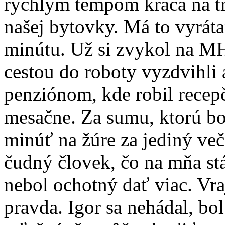
rýchlym tempom kráča na t
našej bytovky. Má to vyráta
minútu. Už si zvykol na M
cestou do roboty vyzdvihli
penziónom, kde robil recep
mesačne. Za sumu, ktorú bo
minúť na žúre za jediný več
čudný človek, čo na mňa st
nebol ochotný dať viac. Vra
pravda. Igor sa nehádal, b