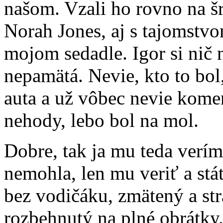
našom. Vzali ho rovno na š
Norah Jones, aj s tajomstvo
mojom sedadle. Igor si nič n
nepamätá. Nevie, kto to bol
auta a už vôbec nevie kome
nehody, lebo bol na mol.
Dobre, tak ja mu teda verím
nemohla, len mu veriť a stáť
bez vodičáku, zmätený a str
rozbehnutý na plné obrátky.