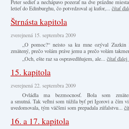
Peter sedieť a nechápavo pozerať na dve prázdne miest
letieť do Edinburghu, čo potvrdzoval aj kufor,...
čítať ďal
Štrnásta kapitola
zverejnená 15. septembra 2009
„O pomoc?“ neisto sa ku mne ozýval Zuzkin h
zmätený, prečo volám práve jemu a prečo volám takmer
„Och, ešte raz sa ospravedlňujem, ale...
čítať ďalej
15. kapitola
zverejnená 22. septembra 2009
Ovládla ma bezmocnosť. Bola som zmäten
a smutná. Tak veľmi som túžila byť pri Igorovi a čím vi
uvedomovala, tým väčšmi som prepadala zúfalstvu...
čí
16. a 17. kapitola