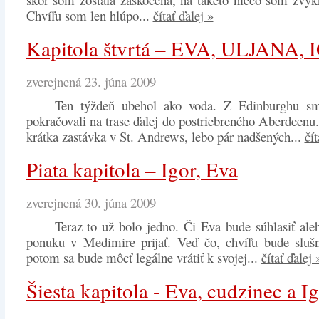
Chvíľu som len hlúpo...
čítať ďalej »
Kapitola štvrtá – EVA, ULJANA,
zverejnená 23. júna 2009
Ten týždeň ubehol ako voda. Z Edinburghu s
pokračovali na trase ďalej do postriebreného Aberdeenu
krátka zastávka v St. Andrews, lebo pár nadšených...
čít
Piata kapitola – Igor, Eva
zverejnená 30. júna 2009
Teraz to už bolo jedno. Či Eva bude súhlasiť ale
ponuku v Medimire prijať. Veď čo, chvíľu bude slušn
potom sa bude môcť legálne vrátiť k svojej...
čítať ďalej 
Šiesta kapitola - Eva, cudzinec a I