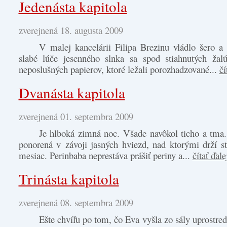
Jedenásta kapitola
zverejnená 18. augusta 2009
V malej kancelárii Filipa Brezinu vládlo šero a 
slabé lúče jesenného slnka sa spod stiahnutých žalú
neposlušných papierov, ktoré ležali porozhadzované...
čí
Dvanásta kapitola
zverejnená 01. septembra 2009
Je hlboká zimná noc. Všade navôkol ticho a tma.
ponorená v závoji jasných hviezd, nad ktorými drží s
mesiac. Perinbaba neprestáva prášiť periny a...
čítať ďale
Trinásta kapitola
zverejnená 08. septembra 2009
Ešte chvíľu po tom, čo Eva vyšla zo sály uprostred