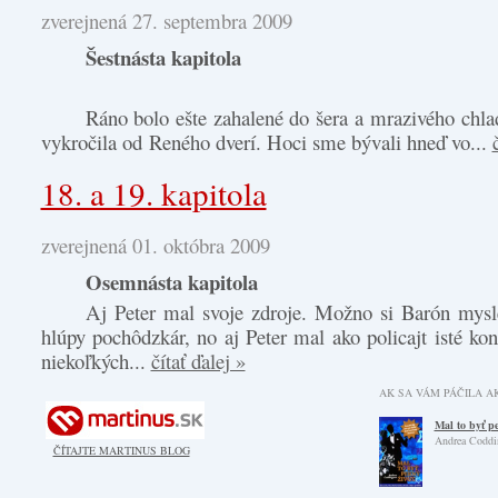
zverejnená 27. septembra 2009
Šestnásta kapitola
Ráno bolo ešte zahalené do šera a mrazivého chl
vykročila od Reného dverí. Hoci sme bývali hneď vo...
18. a 19. kapitola
zverejnená 01. októbra 2009
Osemnásta kapitola
Aj Peter mal svoje zdroje. Možno si Barón mysle
hlúpy pochôdzkár, no aj Peter mal ako policajt isté kon
niekoľkých...
čítať ďalej »
AK SA VÁM PÁČILA AK
Mal to byť p
Andrea Coddi
ČÍTAJTE MARTINUS BLOG