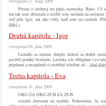
zverejnená 27. mája 2009
Presne o siedmej mi pípla esemeska. Ráno. Už s
len tak som driemala a mobil som nechala na nočnom s
veď píše Igor, tak ako vždy, keď som na cestách. Píš
ďalej »
Druhá kapitola - Igor
zverejnená 09. júna 2009
Lietadlo sa mierne zhuplo, kolesá sa dotkli zeme
pocítili prudké brzdenie. Letuška ich obligátne vyzvala
pripútaní a nezapínali si mobilné telefóny až...
čítať ďale
Tretia kapitola - Eva
zverejnená 16. júna 2009
OKO ZA OKO ZUB ZA ZUB
svietilo zlovestne na mobile. Nehovorím, že so
skôr som zostala zaskočená, na takéto niečo som zvyk