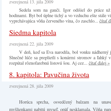
zverejnená 13. júla 2009
Sedela som na gauči. Igor odišiel do práce už
hodinami. Byt bol úplne tichý a vo vzduchu ešte stále v
vyprchávajúca vôňa červeného vína, čo zaschlo...
čítať ď
Siedma kapitola
zverejnená 22. júla 2009
V deň, keď sa Eva narodila, bol vonku nádherný 
Slnečné lúče sa preplietli s konármi stromov a ľahký 
rozpútal rôznofarebnú listovú šou. Aj cez...
čítať ďalej »
8. kapitola: Pavučina života
zverejnená 28. júla 2009
Horúca sprcha, osvedčený balzam na unav
myšlienkami nabitú myseľ, opäť nesklamala. Vôňa pap