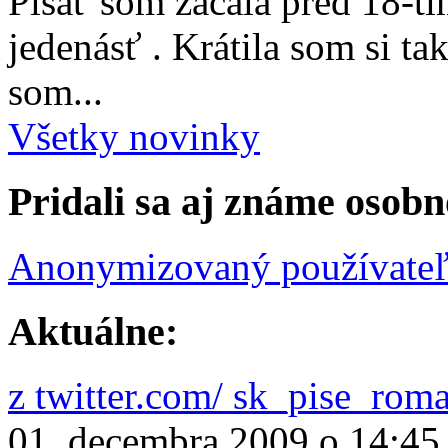
Písať som začala pred 18-t
jedenásť . Krátila som si ta
som...
Všetky novinky
Pridali sa aj známe osobn
Anonymizovaný používate
Aktuálne:
z twitter.com/ sk_pise_rom
01. decembra 2009 o 14:45