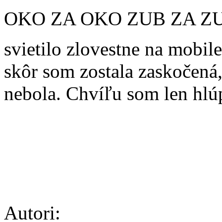
OKO ZA OKO ZUB ZA Z
svietilo zlovestne na mobil
skôr som zostala zaskočená
nebola. Chvíľu som len hlú
Autori: