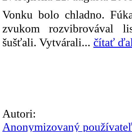
Vonku bolo chladno. Fúkal
zvukom rozvibrovával li
šušťali. Vytvárali...
čítať ďa
Autori:
Anonymizovaný používate