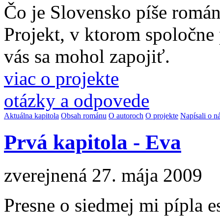
Čo je Slovensko píše romá
Projekt, v ktorom spoločne
vás sa mohol zapojiť.
viac o projekte
otázky a odpovede
Aktuálna kapitola
Obsah románu
O autoroch
O projekte
Napísali o n
Prvá kapitola - Eva
zverejnená 27. mája 2009
Presne o siedmej mi pípla 