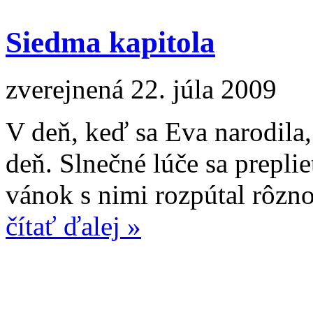
Siedma kapitola
zverejnená 22. júla 2009
V deň, keď sa Eva narodila
deň. Slnečné lúče sa prepli
vánok s nimi rozpútal rôznof
čítať ďalej »