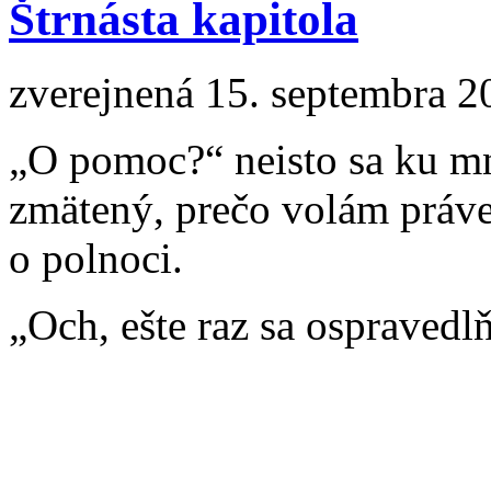
Štrnásta kapitola
zverejnená 15. septembra 2
„O pomoc?“ neisto sa ku mn
zmätený, prečo volám práv
o polnoci.
„Och, ešte raz sa ospravedlň