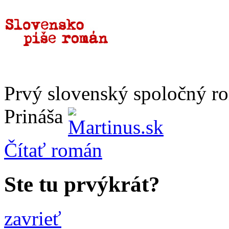
Prvý slovenský spoločný r
Prináša
Čítať
román
Ste tu prvýkrát?
zavrieť