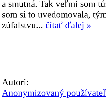
a smutná. Tak veľmi som túž
som si to uvedomovala, tý
zúfalstvu...
čítať ďalej »
Autori:
Anonymizovaný používate