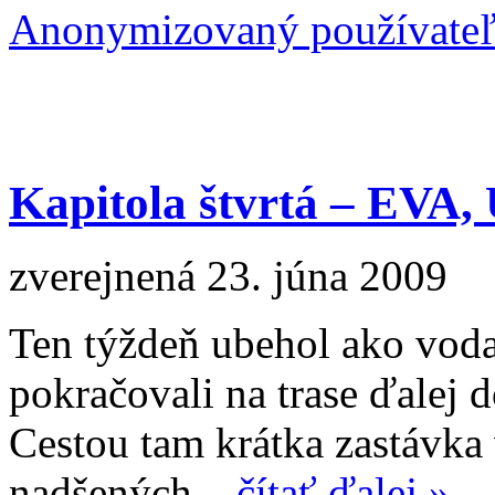
Anonymizovaný používate
Kapitola štvrtá – EV
zverejnená 23. júna 2009
Ten týždeň ubehol ako vod
pokračovali na trase ďalej 
Cestou tam krátka zastávka 
nadšených...
čítať ďalej »