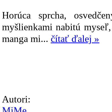
Horúca sprcha, osvedče
myšlienkami nabitú myseľ,
manga mi...
čítať ďalej »
Autori:
MiMe