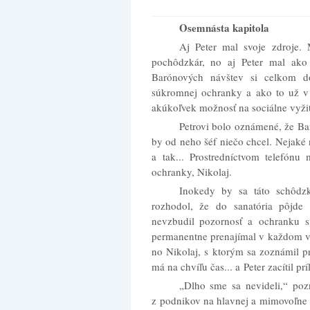
Osemnásta kapitola
Aj Peter mal svoje zdroje.
pochôdzkár, no aj Peter mal ako p
Barónových návštev si celkom d
súkromnej ochranky a ako to už v t
akúkoľvek možnosť na sociálne vyžiti
Petrovi bolo oznámené, že Bar
by od neho šéf niečo chcel. Nejaké
a tak... Prostredníctvom telefónu
ochranky, Nikolaj.
Inokedy by sa táto schôdz
rozhodol, že do sanatória pôjde
nevzbudil pozornosť a ochranku s
permanentne prenajímal v každom vä
no Nikolaj, s ktorým sa zoznámil 
má na chvíľu čas... a Peter zacítil prí
„Dlho sme sa nevideli,“ pozn
z podnikov na hlavnej a mimovoľne p