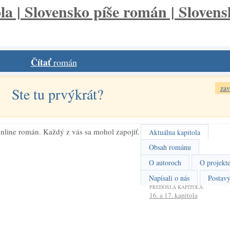
Čítať
román
zav
Ste tu prvýkrát?
nline román. Každý z vás sa mohol zapojiť.
Aktuálna kapitola
Obsah románu
O autoroch
O projekt
Napísali o nás
Postav
PREDOŠLÁ KAPITOLA:
16. a 17. kapitola