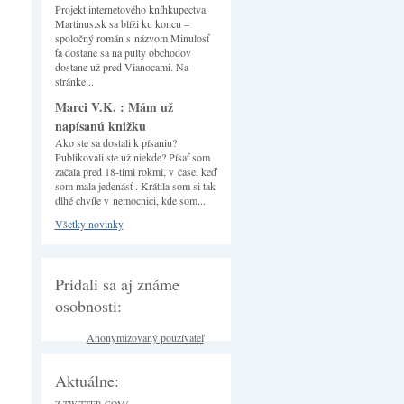
Projekt internetového kníhkupectva
Martinus.sk sa blíži ku koncu –
spoločný román s názvom Minulosť
ťa dostane sa na pulty obchodov
dostane už pred Vianocami. Na
stránke...
Marci V.K. : Mám už
napísanú knižku
Ako ste sa dostali k písaniu?
Publikovali ste už niekde? Písať som
začala pred 18-timi rokmi, v čase, keď
som mala jedenásť . Krátila som si tak
dlhé chvíle v nemocnici, kde som...
Všetky novinky
Pridali sa aj známe
osobnosti:
Anonymizovaný používateľ
Aktuálne: