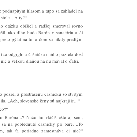
rne podnapitým hlasom a tupo sa zahľadel na
stole. „A ty?“
ho otázku obišiel a radšej smeroval rovno
ušil, ako dlho bude Barón v sanatóriu a či
 preto pýtať na to, o čom sa nikdy predtým
jovi sa odgrglo a čašníčka naňho pozrela dosť
o nič a veľkou dlaňou na ňu mával o ďalší.
 pozrel a prestrašenú čašníčku so štvrtým
a. „Ach, slovenské ženy sú najkrajšie...“
 čo?“
o Baróna...? Načo ho vláčiš ešte aj sem,
sa na poblednuté čašníčky pri bare. „To
m, tak ťa poriadne zamestnáva či nie?“