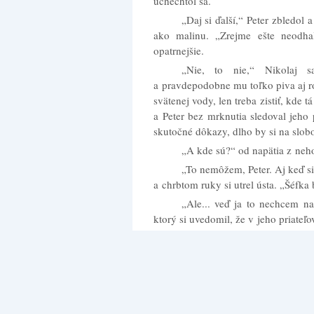
uchechtol sa.
„Daj si ďalší,“ Peter zbledol 
ako malinu. „Zrejme ešte neodhal
opatrnejšie.
„Nie, to nie,“ Nikolaj 
a pravdepodobne mu toľko piva aj roz
svätenej vody, len treba zistiť, kde t
a Peter bez mrknutia sledoval jeho 
skutočné dôkazy, dlho by si na slob
„A kde sú?“ od napätia z neho
„To nemôžem, Peter. Aj keď si 
a chrbtom ruky si utrel ústa. „Šéfka 
„Ale... veď ja to nechcem na
ktorý si uvedomil, že v jeho priateľo
sa pivu nepodarilo vyplaviť. „Potreb
„Do správy?“ Nikolajovi sa zača
„Hej, veď vieš, formality... Ba
„Hm, viem..., takže to chceš 
„A pre koho iného?“ Peter s