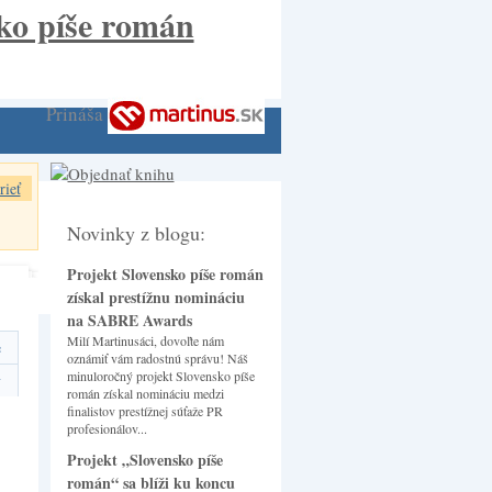
Prináša
rieť
Novinky z blogu:
Projekt Slovensko píše román
získal prestížnu nomináciu
na SABRE Awards
Milí Martinusáci, dovoľte nám
e
oznámiť vám radostnú správu! Náš
minuloročný projekt Slovensko píše
y
román získal nomináciu medzi
finalistov prestížnej súťaže PR
profesionálov...
Projekt „Slovensko píše
román“ sa blíži ku koncu