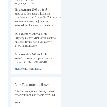
Z TWITTER.COM/
SK_PISE_ROMAN
01. decembra 2009 o 14:45
Zapojte sa do sutaze o knihu na
http://www.cas.sk/clanok/140594/zapojte
-
sa-do-sutaze-a-vyhrajte-prvy-
slovensky-internetovy-roman.html
05. novembra 2009 o 21:09
Pripravy na krst Minulost ta dostane
finisuju. Tesime sa na vas zajtra o
14:00 na Biblioteke.
04. novembra 2009 o 21:56
Sme.sk o projekte napisali pekny
clanok
http://bit.ly/38vWMF
Sledujte nás na twitteri.
Napíšte nám odkaz:
Návrhy na zlepšenie stránky, odkaz
organizátorom, nahlásenie chýb, atd.
Meno: