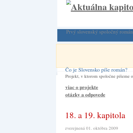
Prvý slovenský spoločný román
Čo je Slovensko píše román?
Projekt, v ktorom spoločne píšeme o
viac o projekte
otázky a odpovede
18. a 19. kapitola
zverejnená 01. októbra 2009