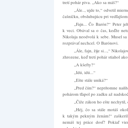
tretí pohár piva. „Ako sa máš?“
„Ále.., ujde to,“ odvetil mie
čašníčku, obsluhujúcu pri vedľajšom 
„Fajn... Čo Barón?“ Peter je
k veci. Obával sa o čas, keďže net
Nikolaja neodvolá k sebe. Musel sa
rozprávať nechcel. O Barónovi.
„Ále, fajn, žije si...,“ Nikola
zhrozene, keď tretí pohár stiahol ak
„A kšefty?“
„Idú, idú...“
„Ešte stále uniká?“
„Pred čím?“ neprítomne naňho
pohárom tľapol po zadku až nadskočil
„Čiže zákon ho ešte nechytil,
„Héj, čo sa stále motáš okol
k takým pekným ženám!“ zaškeril 
nemáš tej práce dosť? Pokiaľ vie