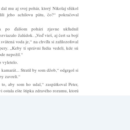
a dal mu aj svoj pohár, ktorý Nikolaj sfúkol
ili jeho achilovu pätu, čo?“ pokračoval
sa po ďalšom pohári zjavne ukľudnil
viazalo žalúdok. „Veď vieš, aj čert sa bojí
á svätená voda je,“ na chvíľu si zafilozofoval
pery. „Keby tí správni ľudia vedeli, kde sú
ode nepožil.“
 vyletelo.
kamarát... Stratil by som džob,“ odgrgol si
by zavreli.“
 to, aby som ho udal,“ zaspätkoval Peter,
vi ostala ešte štipka zdravého rozumu, ktorú
ujem to do správy.“
li krížiť oči.
rón si na nich zakladá.“
preňho?“
a takmer akože urazil a uprene sledoval