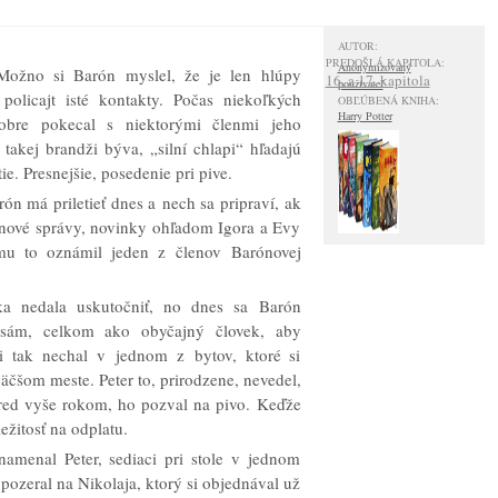
AUTOR:
PREDOŠLÁ KAPITOLA:
Anonymizovaný
 Možno si Barón myslel, že je len hlúpy
16. a 17. kapitola
používateľ
olicajt isté kontakty. Počas niekoľkých
OBĽÚBENÁ KNIHA:
Harry Potter
obre pokecal s niektorými členmi jeho
akej brandži býva, „silní chlapi“ hľadajú
e. Presnejšie, posedenie pri pive.
ón má priletieť dnes a nech sa pripraví, ak
 nové správy, novinky ohľadom Igora a Evy
 mu to oznámil jeden z členov Barónovej
ka nedala uskutočniť, no dnes sa Barón
 sám, celkom ako obyčajný človek, aby
i tak nechal v jednom z bytov, ktoré si
čšom meste. Peter to, prirodzene, nevedel,
pred vyše rokom, ho pozval na pivo. Keďže
ležitosť na odplatu.
amenal Peter, sediaci pri stole v jednom
ozeral na Nikolaja, ktorý si objednával už