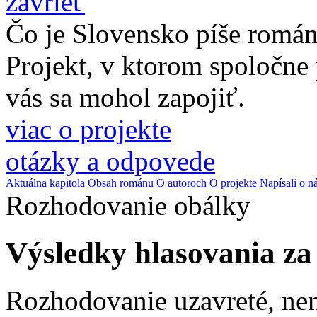
zavrieť
Čo je Slovensko píše romá
Projekt, v ktorom spoločne
vás sa mohol zapojiť.
viac o projekte
otázky a odpovede
Aktuálna kapitola
Obsah románu
O autoroch
O projekte
Napísali o n
Rozhodovanie obálky
Výsledky hlasovania z
Rozhodovanie uzavreté, ne