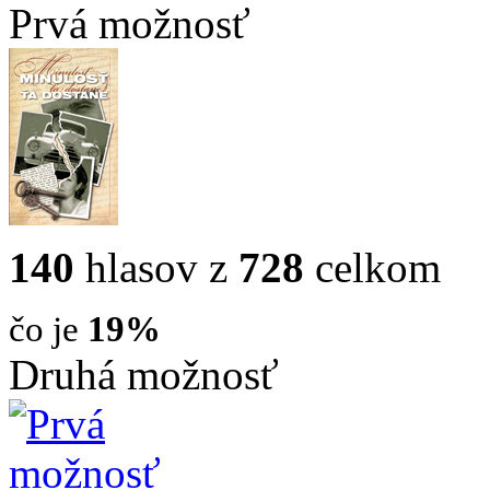
Prvá možnosť
140
hlasov z
728
celkom
čo je
19%
Druhá možnosť