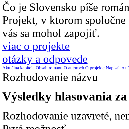
Čo je Slovensko píše romá
Projekt, v ktorom spoločne
vás sa mohol zapojiť.
viac o projekte
otázky a odpovede
Aktuálna kapitola
Obsah románu
O autoroch
O projekte
Napísali o n
Rozhodovanie názvu
Výsledky hlasovania z
Rozhodovanie uzavreté, ne
Prvá možnosť