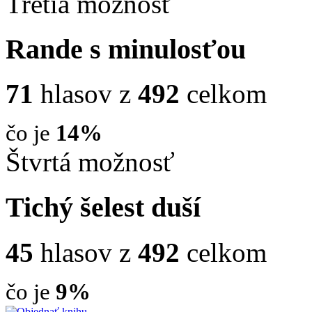
Tretia možnosť
Rande s minulosťou
71
hlasov z
492
celkom
čo je
14%
Štvrtá možnosť
Tichý šelest duší
45
hlasov z
492
celkom
čo je
9%