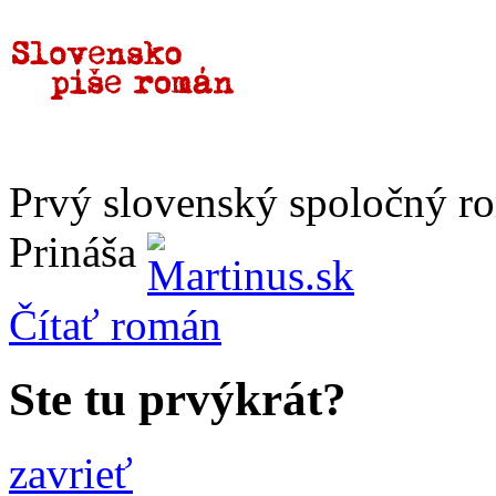
Prvý slovenský spoločný r
Prináša
Čítať
román
Ste tu prvýkrát?
zavrieť