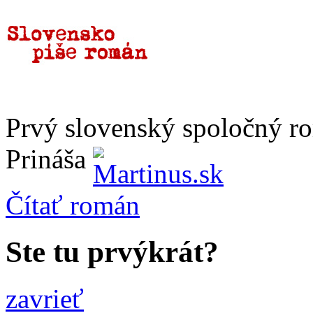
Prvý slovenský spoločný r
Prináša
Čítať
román
Ste tu prvýkrát?
zavrieť