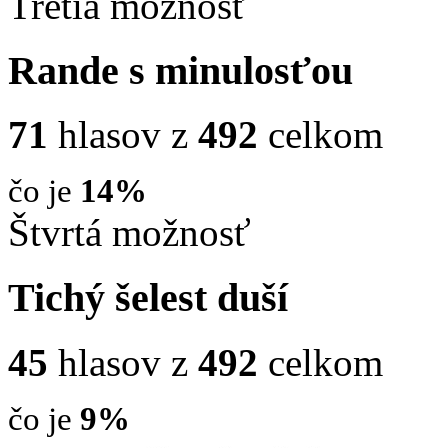
Tretia možnosť
Rande s minulosťou
71
hlasov z
492
celkom
čo je
14%
Štvrtá možnosť
Tichý šelest duší
45
hlasov z
492
celkom
čo je
9%