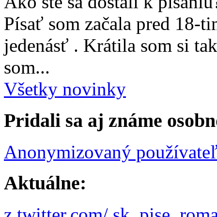
Ako ste sa dostali k písaniu
Písať som začala pred 18-t
jedenásť . Krátila som si ta
som...
Všetky novinky
Pridali sa aj známe osobn
Anonymizovaný používate
Aktuálne:
z twitter.com/ sk_pise_rom