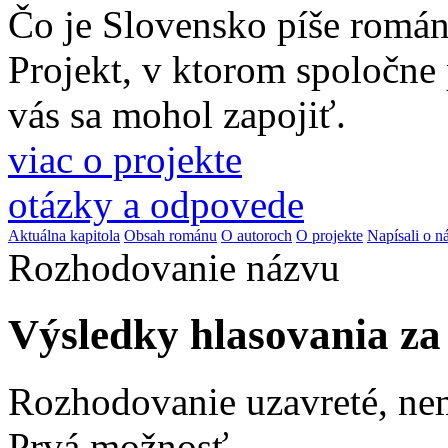
Čo je Slovensko píše romá
Projekt, v ktorom spoločne
vás sa mohol zapojiť.
viac o projekte
otázky a odpovede
Aktuálna kapitola
Obsah románu
O autoroch
O projekte
Napísali o n
Rozhodovanie názvu
Výsledky hlasovania z
Rozhodovanie uzavreté, ne
Prvá možnosť