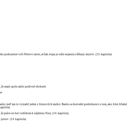
ho podozrenie voči Petrovi rastie, avšak stopa je stále nejasná a dôkazy mizivé.. (13. kapitola)
a, že majú spolu akési podivné obchody
ne
 Barón, keď mu to vyzradil jeden z Alexových mužov. Barón sa dozvedel podrobnosti o tom, ako Alex hľadal
kapitola)
 že práve on bol vodítkom k nájdeniu Niny. (14. kapitola)
 prstov (14. kapitola)