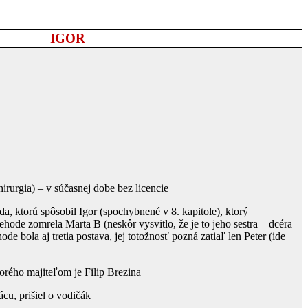
IGOR
hirurgia) – v súčasnej dobe bez licencie
da, ktorú spôsobil Igor (spochybnené v 8. kapitole), ktorý
nehode zomrela Marta B (neskôr vysvitlo, že je to jeho sestra – dcéra
ode bola aj tretia postava, jej totožnosť pozná zatiaľ len Peter (ide
torého majiteľom je Filip Brezina
ácu, prišiel o vodičák