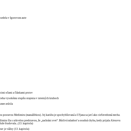
j sedela v Igorovom aute
úcimi očami a článkami prstov
odlieha vysokému stupňu utajenia v interných kruhoch
kmer zrútila
nou postavou Medimiru (manažérkou). Jej kariéra je spochybňovaná a Uľjana sa javí ako cieľavedomá mrcha.
edimiru šla s utkvelou predstavou, že „zachráni svet“. Búrlivá mladosť a osudná chyba, kedy prijala Alexovu
kde študovala...(13. kapitola)
stav je vážny (13. kapitola)