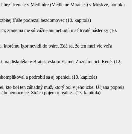
 i bez licencie v Medimire (Medicine Miracles) v Moskve, ponuku
ozbitej fľaše podrezal bezdomovec (10. kapitola)
ici; zranenia nie sú vážne ani nebudú mať trvalé následky (10.
, ktorému Igor nevidí do tváre. Zdá sa, že ten muž vie veľa
sti na diskotéke v Bratislavskom Elame. Zoznámil ich René. (12.
skomplikoval a podrobil sa aj operácii (13. kapitola)
del, kto bol ten záhadný muž, ktorý bol v jeho izbe. Uľjana poprela
lu nemocnice. Stráca pojem o realite.. (13. kapitola)