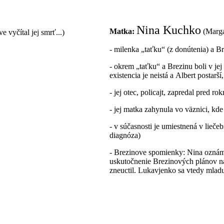
Nina Kuchko
Matka:
(Marga
vyčítal jej smrť...)
- milenka „taťku“ (z donútenia) a B
- okrem „taťku“ a Brezinu boli v jej
existencia je neistá a Albert postarš
- jej otec, policajt, zapredal pred r
- jej matka zahynula vo väznici, kde
- v súčasnosti je umiestnená v lie
diagnóza)
- Brezinove spomienky: Nina oznámil
uskutočnenie Brezinových plánov na 
zneuctil. Lukavjenko sa vtedy mladu