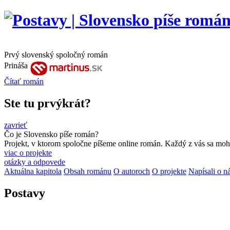
Prvý slovenský spoločný román
Prináša
Čítať
román
Ste tu prvýkrát?
zavrieť
Čo je Slovensko píše román?
Projekt, v ktorom spoločne píšeme online román. Každý z vás sa moho
viac o projekte
otázky a odpovede
Aktuálna kapitola
Obsah románu
O autoroch
O projekte
Napísali o n
Postavy