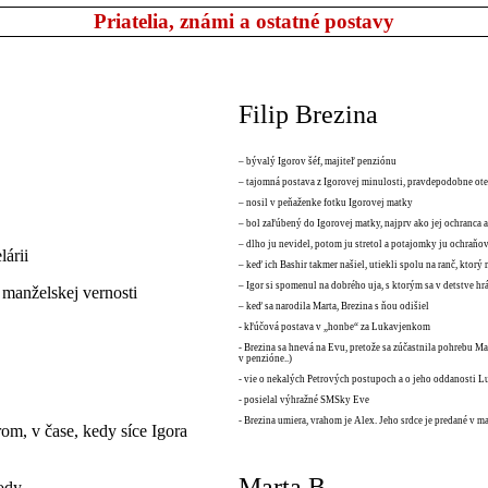
Priatelia, známi a ostatné postavy
Filip Brezina
– bývalý Igorov šéf, majiteľ penziónu
– tajomná postava z Igorovej minulosti, pravdepodobne ote
– nosil v peňaženke fotku Igorovej matky
– bol zaľúbený do Igorovej matky, najprv ako jej ochranca a
– dlho ju nevidel, potom ju stretol a potajomky ju ochraňov
lárii
– keď ich Bashir takmer našiel, utiekli spolu na ranč, ktorý 
– Igor si spomenul na dobrého uja, s ktorým sa v detstve hrá
manželskej vernosti
– keď sa narodila Marta, Brezina s ňou odišiel
- kľúčová postava v „honbe“ za Lukavjenkom
- Brezina sa hnevá na Evu, pretože sa zúčastnila pohrebu Mar
v penzióne..)
- vie o nekalých Petrových postupoch a o jeho oddanosti Lu
- posielal výhražné SMSky Eve
- Brezina umiera, vrahom je Alex. Jeho srdce je predané v m
rom, v čase, kedy síce Igora
Marta B.
hody