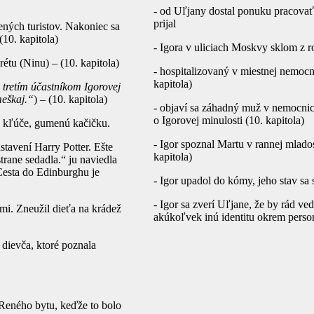
- od Uľjany dostal ponuku pracovať
prijal
ných turistov. Nakoniec sa
10. kapitola)
- Igora v uliciach Moskvy sklom z r
tu (Ninu) – (10. kapitola)
- hospitalizovaný v miestnej nemocn
kapitola)
l tretím účastníkom Igorovej
meškaj.“
) – (10. kapitola)
- objaví sa záhadný muž v nemocnici
o Igorovej minulosti (10. kapitola)
u, kľúče, gumenú kačičku.
- Igor spoznal Martu v rannej mlado
stavení Harry Potter. Ešte
kapitola)
trane sedadla.“ ju naviedla
Cesta do Edinburghu je
- Igor upadol do kómy, jeho stav sa 
- Igor sa zverí Uľjane, že by rád ve
ami. Zneužil dieťa na krádež
akúkoľvek inú identitu okrem personá
 dievča, ktoré poznala
o Reného bytu, keďže to bolo