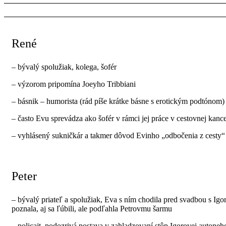
René
– bývalý spolužiak, kolega, šofér
– výzorom pripomína Joeyho Tribbiani
– básnik – humorista (rád píše krátke básne s erotickým podtónom)
– často Evu sprevádza ako šofér v rámci jej práce v cestovnej kance
– vyhlásený sukničkár a takmer dôvod Evinho „odbočenia z cesty“ 
Peter
– bývalý priateľ a spolužiak, Eva s ním chodila pred svadbou s Igo
poznala, aj sa ľúbili, ale podľahla Petrovmu šarmu
– policajt, podozrivá postava v zahladzovaní stôp Igorovej autone