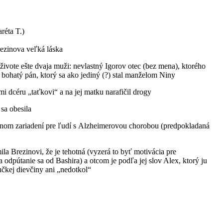
réta T.)
rezinova veľká láska
 živote ešte dvaja muži: nevlastný Igorov otec (bez mena), ktorého
í, bohatý pán, ktorý sa ako jediný (?) stal manželom Niny
okmi dcéru „taťkovi“ a na jej matku narafičil drogy
 sa obesila
čebnom zariadení pre ľudí s Alzheimerovou chorobou (predpokladaná
a Brezinovi, že je tehotná (vyzerá to byť motivácia pre
odpútanie sa od Bashira) a otcom je podľa jej slov Alex, ktorý ju
čkej dievčiny ani „nedotkol“