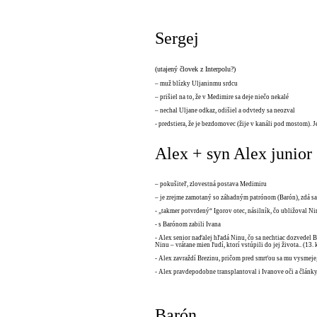
Sergej
(utajený človek z Interpolu?)
– muž blízky Uljaninmu srdcu
– prišiel na to, že v Medimire sa deje niečo nekalé
– nechal Uljane odkaz, odišiel a odvtedy sa neozval
- predstiera, že je bezdomovec (žije v kanáli pod mostom). Je
Alex + syn Alex junior
– pokušiteľ, zlovestná postava Medimiru
– je zrejme zamotaný so záhadným patrónom (Barón), zdá s
- „takmer potvrdený“ Igorov otec, násilník, čo ubližoval Ni
- s Barónom zabili Ivana
- Alex senior naďalej hľadá Ninu, čo sa nechtiac dozvedel
Ninu – vrátane mien ľudí, ktorí vstúpili do jej života.. (13. 
- Alex zavraždí Brezinu, pričom pred smrťou sa mu vysmeje,
- Alex pravdepodobne transplantoval i Ivanove oči a články
Barón