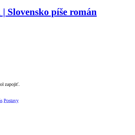
l zapojiť.
ás
Postavy