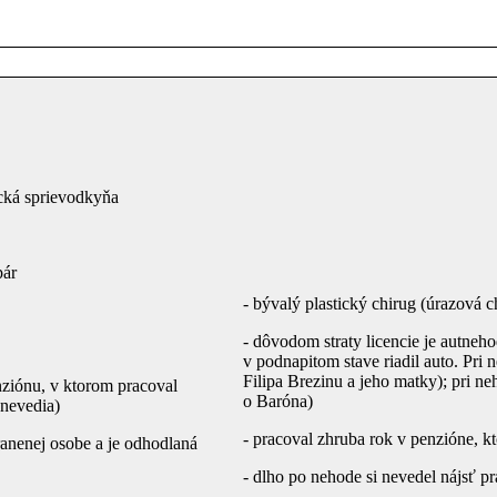
tická sprievodkyňa
pár
- bývalý plastický chirug (úrazová c
- dôvodom straty licencie je autneho
v podnapitom stave riadil auto. Pri 
Filipa Brezinu a jeho matky); pri neh
nziónu, v ktorom pracoval
o Baróna)
 nevedia)
- pracoval zhruba rok v penzióne, k
ranenej osobe a je odhodlaná
- dlho po nehode si nevedel nájsť pr