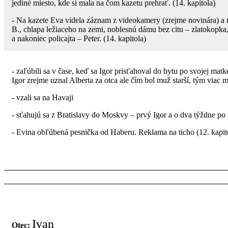
jediné miesto, kde si mala na čom kazetu prehrať. (14. kapitola)
- Na kazete Eva videla záznam z videokamery (zrejme novinára) a 
B., chlapa ležiaceho na zemi, noblesnú dámu bez citu – zlatokop
a nakoniec policajta – Peter. (14. kapitola)
- zaľúbili sa v čase, keď sa Igor prisťahoval do bytu po svojej ma
Igor zrejme uznal Alberta za otca ale čím bol muž starší, tým viac 
- vzali sa na Havaji
- sťahujú sa z Bratislavy do Moskvy – prvý Igor a o dva týždne po
- Evina obľúbená pesnička od Haberu. Reklama na ticho (12. kapit
Ivan
Otec: