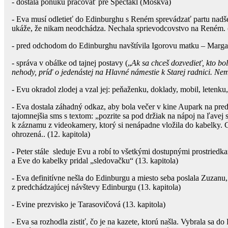
- dostala ponuku pracovať pre Spectákl (Moskva)
- Eva musí odletieť do Edinburghu s Reném sprevádzať partu nadše
ukáže, že nikam neodchádza. Nechala sprievodcovstvo na Reném. (
- pred odchodom do Edinburghu navštívila Igorovu matku – Margaré
- správa v obálke od tajnej postavy („
Ak sa chceš dozvedieť, kto bo
nehody, príď o jedenástej na Hlavné námestie k Starej radnici. Ne
- Evu okradol zlodej a vzal jej: peňaženku, doklady, mobil, letenk
- Eva dostala záhadný odkaz, aby bola večer v kine Aupark na pred
tajomnejšia sms s textom: „pozrite sa pod držiak na nápoj na ľavej s
k záznamu z videokamery, ktorý si nenápadne vložila do kabelky. 
ohrozená.. (12. kapitola)
- Peter stále sleduje Evu a robí to všetkými dostupnými prostriedk
a Eve do kabelky pridal „sledovačku“ (13. kapitola)
- Eva definitívne nešla do Edinburgu a miesto seba poslala Zuzanu,
z predchádzajúcej návštevy Edinburgu (13. kapitola)
- Evine prezvisko je Tarasovičová (13. kapitola)
- Eva sa rozhodla zistiť, čo je na kazete, ktorú našla. Vybrala sa d