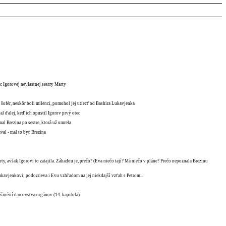
c Igorovej nevlastnej sestry Marty
 šofér, neskôr boli milenci, pomohol jej utiecť od Bashira Lukavjenka
al ďalej, keď ich opustil Igorov prvý otec
mal Brezina po sestre, ktorá už umrela
val - mal to byť Brezina
ty, avšak Igorovi to zatajila. Záhadou je, prečo? (Eva niečo tají? Má niečo v pláne? Prečo nepoznala Brezinu
kavjenkovi; podozrieva i Evu vzhľadom na jej niekdajší vzťah s Petrom...
ašinérií darcovstva orgánov (14. kapitola)