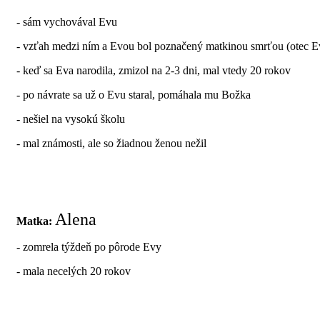
- sám vychovával Evu
- vzťah medzi ním a Evou bol poznačený matkinou smrťou (otec Eve 
- keď sa Eva narodila, zmizol na 2-3 dni, mal vtedy 20 rokov
- po návrate sa už o Evu staral, pomáhala mu Božka
- nešiel na vysokú školu
- mal známosti, ale so žiadnou ženou nežil
Alena
Matka:
- zomrela týždeň po pôrode Evy
- mala necelých 20 rokov