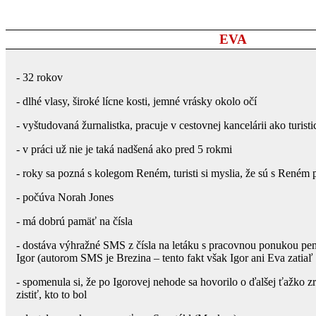
EVA
- 32 rokov
- dlhé vlasy, široké lícne kosti, jemné vrásky okolo očí
- vyštudovaná žurnalistka, pracuje v cestovnej kancelárii ako turis
- v práci už nie je taká nadšená ako pred 5 rokmi
- roky sa pozná s kolegom Reném, turisti si myslia, že sú s Reném 
- počúva Norah Jones
- má dobrú pamäť na čísla
- dostáva výhražné SMS z čísla na letáku s pracovnou ponukou pe
Igor (autorom SMS je Brezina – tento fakt však Igor ani Eva zatiaľ
- spomenula si, že po Igorovej nehode sa hovorilo o ďalšej ťažko z
zistiť, kto to bol