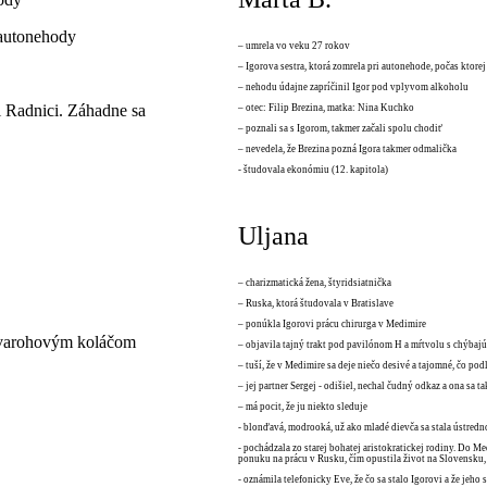
 autonehody
– umrela vo veku 27 rokov
– Igorova sestra, ktorá zomrela pri autonehode, počas ktore
– nehodu údajne zapríčinil Igor pod vplyvom alkoholu
ri Radnici. Záhadne sa
– otec: Filip Brezina, matka: Nina Kuchko
– poznali sa s Igorom, takmer začali spolu chodiť
– nevedela, že Brezina pozná Igora takmer odmalička
- študovala ekonómiu (12. kapitola)
Uljana
– charizmatická žena, štyridsiatnička
– Ruska, ktorá študovala v Bratislave
– ponúkla Igorovi prácu chirurga v Medimire
tvarohovým koláčom
– objavila tajný trakt pod pavilónom H a mŕtvolu s chýbaj
– tuší, že v Medimire sa deje niečo desivé a tajomné, čo p
– jej partner Sergej - odišiel, nechal čudný odkaz a ona sa ta
– má pocit, že ju niekto sleduje
- blonďavá, modrooká, už ako mladé dievča sa stala ústred
- pochádzala zo starej bohatej aristokratickej rodiny. Do M
ponuku na prácu v Rusku, čím opustila život na Slovensku, 
- oznámila telefonicky Eve, že čo sa stalo Igorovi a že jeho 