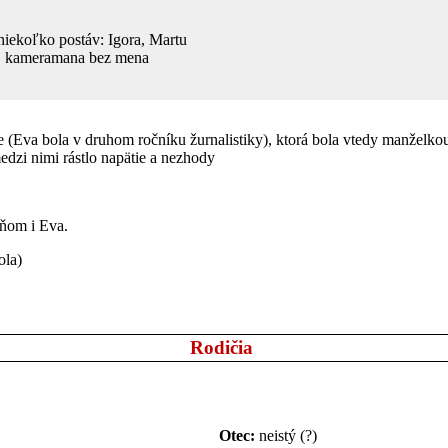
niekoľko postáv: Igora, Martu
ka, kameramana bez mena
tke (Eva bola v druhom ročníku žurnalistiky), ktorá bola vtedy manželko
medzi nimi rástlo napätie a nezhody
 ňom i Eva.
ola)
Rodičia
Otec:
neistý (?)