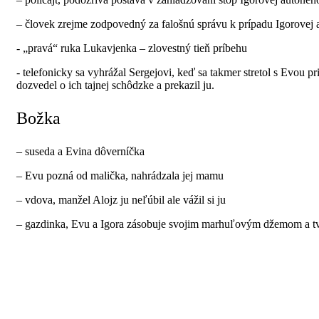
– človek zrejme zodpovedný za falošnú správu k prípadu Igorovej
- „pravá“ ruka Lukavjenka – zlovestný tieň príbehu
- telefonicky sa vyhrážal Sergejovi, keď sa takmer stretol s Evou p
dozvedel o ich tajnej schôdzke a prekazil ju.
Božka
– suseda a Evina dôverníčka
– Evu pozná od malička, nahrádzala jej mamu
– vdova, manžel Alojz ju neľúbil ale vážil si ju
– gazdinka, Evu a Igora zásobuje svojim marhuľovým džemom a 