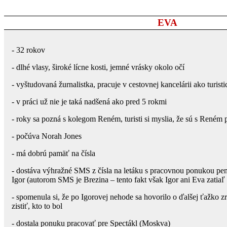
EVA
- 32 rokov
- dlhé vlasy, široké lícne kosti, jemné vrásky okolo očí
- vyštudovaná žurnalistka, pracuje v cestovnej kancelárii ako turis
- v práci už nie je taká nadšená ako pred 5 rokmi
- roky sa pozná s kolegom Reném, turisti si myslia, že sú s Reném 
- počúva Norah Jones
- má dobrú pamäť na čísla
- dostáva výhražné SMS z čísla na letáku s pracovnou ponukou pe
Igor (autorom SMS je Brezina – tento fakt však Igor ani Eva zatiaľ
- spomenula si, že po Igorovej nehode sa hovorilo o ďalšej ťažko z
zistiť, kto to bol
- dostala ponuku pracovať pre Spectákl (Moskva)