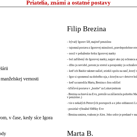
Priatelia, známi a ostatné postavy
Filip Brezina
– bývalý Igorov šéf, majiteľ penziónu
– tajomná postava z Igorovej minulosti, pravdepodobne ote
– nosil v peňaženke fotku Igorovej matky
– bol zaľúbený do Igorovej matky, najprv ako jej ochranca a
– dlho ju nevidel, potom ju stretol a potajomky ju ochraňov
lárii
– keď ich Bashir takmer našiel, utiekli spolu na ranč, ktorý 
– Igor si spomenul na dobrého uja, s ktorým sa v detstve hrá
manželskej vernosti
– keď sa narodila Marta, Brezina s ňou odišiel
- kľúčová postava v „honbe“ za Lukavjenkom
- Brezina sa hnevá na Evu, pretože sa zúčastnila pohrebu Mar
v penzióne..)
- vie o nekalých Petrových postupoch a o jeho oddanosti Lu
- posielal výhražné SMSky Eve
- Brezina umiera, vrahom je Alex. Jeho srdce je predané v m
rom, v čase, kedy síce Igora
Marta B.
hody