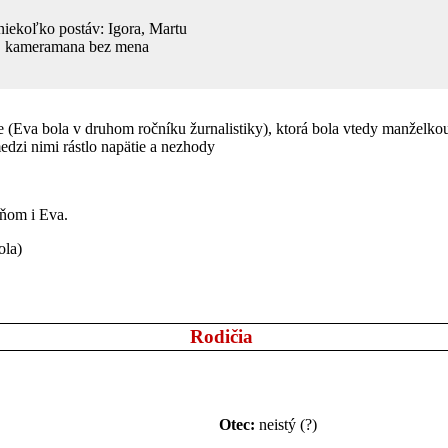
niekoľko postáv: Igora, Martu
ka, kameramana bez mena
tke (Eva bola v druhom ročníku žurnalistiky), ktorá bola vtedy manželko
medzi nimi rástlo napätie a nezhody
 ňom i Eva.
ola)
Rodičia
Otec:
neistý (?)