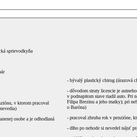
tická sprievodkyňa
pár
- bývalý plastický chirug (úrazová c
- dôvodom straty licencie je autneho
v podnapitom stave riadil auto. Pri 
Filipa Brezinu a jeho matky); pri neh
nziónu, v ktorom pracoval
o Baróna)
 nevedia)
- pracoval zhruba rok v penzióne, k
ranenej osobe a je odhodlaná
- dlho po nehode si nevedel nájsť pr