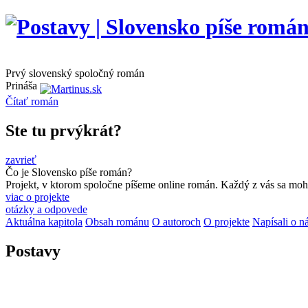
Prvý slovenský spoločný román
Prináša
Čítať
román
Ste tu prvýkrát?
zavrieť
Čo je Slovensko píše román?
Projekt, v ktorom spoločne píšeme online román. Každý z vás sa moho
viac o projekte
otázky a odpovede
Aktuálna kapitola
Obsah románu
O autoroch
O projekte
Napísali o n
Postavy