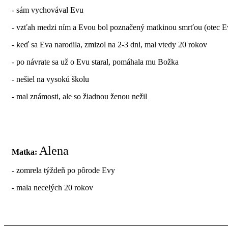
- sám vychovával Evu
- vzťah medzi ním a Evou bol poznačený matkinou smrťou (otec Eve 
- keď sa Eva narodila, zmizol na 2-3 dni, mal vtedy 20 rokov
- po návrate sa už o Evu staral, pomáhala mu Božka
- nešiel na vysokú školu
- mal známosti, ale so žiadnou ženou nežil
Alena
Matka:
- zomrela týždeň po pôrode Evy
- mala necelých 20 rokov