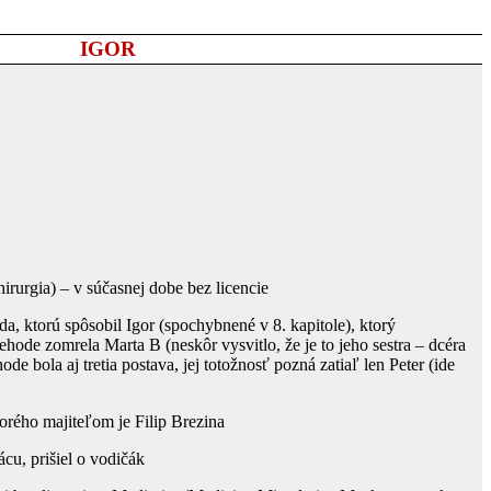
IGOR
hirurgia) – v súčasnej dobe bez licencie
da, ktorú spôsobil Igor (spochybnené v 8. kapitole), ktorý
nehode zomrela Marta B (neskôr vysvitlo, že je to jeho sestra – dcéra
ode bola aj tretia postava, jej totožnosť pozná zatiaľ len Peter (ide
torého majiteľom je Filip Brezina
ácu, prišiel o vodičák