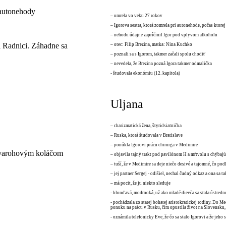
 autonehody
– umrela vo veku 27 rokov
– Igorova sestra, ktorá zomrela pri autonehode, počas ktore
– nehodu údajne zapríčinil Igor pod vplyvom alkoholu
ri Radnici. Záhadne sa
– otec: Filip Brezina, matka: Nina Kuchko
– poznali sa s Igorom, takmer začali spolu chodiť
– nevedela, že Brezina pozná Igora takmer odmalička
- študovala ekonómiu (12. kapitola)
Uljana
– charizmatická žena, štyridsiatnička
– Ruska, ktorá študovala v Bratislave
– ponúkla Igorovi prácu chirurga v Medimire
tvarohovým koláčom
– objavila tajný trakt pod pavilónom H a mŕtvolu s chýbaj
– tuší, že v Medimire sa deje niečo desivé a tajomné, čo p
– jej partner Sergej - odišiel, nechal čudný odkaz a ona sa ta
– má pocit, že ju niekto sleduje
- blonďavá, modrooká, už ako mladé dievča sa stala ústred
- pochádzala zo starej bohatej aristokratickej rodiny. Do M
ponuku na prácu v Rusku, čím opustila život na Slovensku, 
- oznámila telefonicky Eve, že čo sa stalo Igorovi a že jeho 