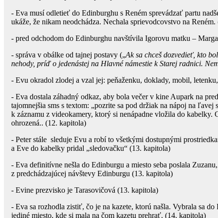
- Eva musí odletieť do Edinburghu s Reném sprevádzať partu nadše
ukáže, že nikam neodchádza. Nechala sprievodcovstvo na Reném. (
- pred odchodom do Edinburghu navštívila Igorovu matku – Margaré
- správa v obálke od tajnej postavy („
Ak sa chceš dozvedieť, kto bo
nehody, príď o jedenástej na Hlavné námestie k Starej radnici. Ne
- Evu okradol zlodej a vzal jej: peňaženku, doklady, mobil, letenk
- Eva dostala záhadný odkaz, aby bola večer v kine Aupark na pred
tajomnejšia sms s textom: „pozrite sa pod držiak na nápoj na ľavej s
k záznamu z videokamery, ktorý si nenápadne vložila do kabelky. 
ohrozená.. (12. kapitola)
- Peter stále sleduje Evu a robí to všetkými dostupnými prostriedk
a Eve do kabelky pridal „sledovačku“ (13. kapitola)
- Eva definitívne nešla do Edinburgu a miesto seba poslala Zuzanu,
z predchádzajúcej návštevy Edinburgu (13. kapitola)
- Evine prezvisko je Tarasovičová (13. kapitola)
- Eva sa rozhodla zistiť, čo je na kazete, ktorú našla. Vybrala sa d
jediné miesto, kde si mala na čom kazetu prehrať. (14. kapitola)