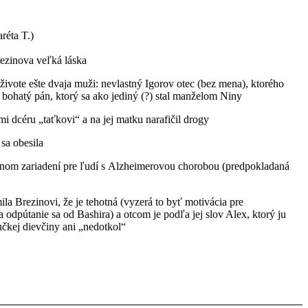
réta T.)
rezinova veľká láska
 živote ešte dvaja muži: nevlastný Igorov otec (bez mena), ktorého
í, bohatý pán, ktorý sa ako jediný (?) stal manželom Niny
okmi dcéru „taťkovi“ a na jej matku narafičil drogy
 sa obesila
čebnom zariadení pre ľudí s Alzheimerovou chorobou (predpokladaná
a Brezinovi, že je tehotná (vyzerá to byť motivácia pre
odpútanie sa od Bashira) a otcom je podľa jej slov Alex, ktorý ju
čkej dievčiny ani „nedotkol“