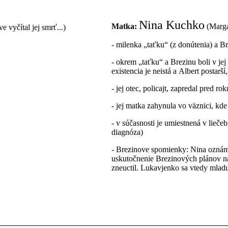
Nina Kuchko
Matka:
(Marga
vyčítal jej smrť...)
- milenka „taťku“ (z donútenia) a B
- okrem „taťku“ a Brezinu boli v jej
existencia je neistá a Albert postarš
- jej otec, policajt, zapredal pred r
- jej matka zahynula vo väznici, kde
- v súčasnosti je umiestnená v lie
diagnóza)
- Brezinove spomienky: Nina oznámil
uskutočnenie Brezinových plánov na 
zneuctil. Lukavjenko sa vtedy mladu