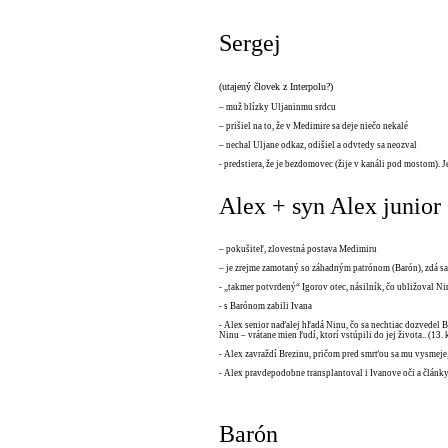
Sergej
(utajený človek z Interpolu?)
– muž blízky Uljaninmu srdcu
– prišiel na to, že v Medimire sa deje niečo nekalé
– nechal Uljane odkaz, odišiel a odvtedy sa neozval
- predstiera, že je bezdomovec (žije v kanáli pod mostom). Je
Alex + syn Alex junior
– pokušiteľ, zlovestná postava Medimiru
– je zrejme zamotaný so záhadným patrónom (Barón), zdá s
- „takmer potvrdený“ Igorov otec, násilník, čo ubližoval Ni
- s Barónom zabili Ivana
- Alex senior naďalej hľadá Ninu, čo sa nechtiac dozvedel
Ninu – vrátane mien ľudí, ktorí vstúpili do jej života.. (13. 
- Alex zavraždí Brezinu, pričom pred smrťou sa mu vysmeje,
- Alex pravdepodobne transplantoval i Ivanove oči a články
Barón