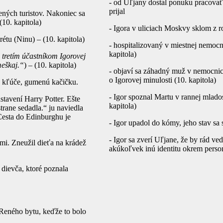
- od Uľjany dostal ponuku pracovať
prijal
ných turistov. Nakoniec sa
10. kapitola)
- Igora v uliciach Moskvy sklom z r
tu (Ninu) – (10. kapitola)
- hospitalizovaný v miestnej nemocn
kapitola)
l tretím účastníkom Igorovej
meškaj.“
) – (10. kapitola)
- objaví sa záhadný muž v nemocnici
o Igorovej minulosti (10. kapitola)
u, kľúče, gumenú kačičku.
- Igor spoznal Martu v rannej mlado
stavení Harry Potter. Ešte
kapitola)
trane sedadla.“ ju naviedla
Cesta do Edinburghu je
- Igor upadol do kómy, jeho stav sa 
- Igor sa zverí Uľjane, že by rád ve
ami. Zneužil dieťa na krádež
akúkoľvek inú identitu okrem personá
 dievča, ktoré poznala
o Reného bytu, keďže to bolo