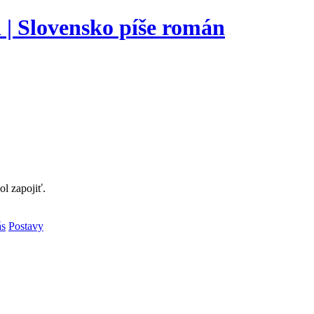
l zapojiť.
ás
Postavy