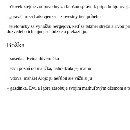
– človek zrejme zodpovedný za falošnú správu k prípadu Igorovej
- „pravá“ ruka Lukavjenka – zlovestný tieň príbehu
- telefonicky sa vyhrážal Sergejovi, keď sa takmer stretol s Evou p
dozvedel o ich tajnej schôdzke a prekazil ju.
Božka
– suseda a Evina dôverníčka
– Evu pozná od malička, nahrádzala jej mamu
– vdova, manžel Alojz ju neľúbil ale vážil si ju
– gazdinka, Evu a Igora zásobuje svojim marhuľovým džemom a 