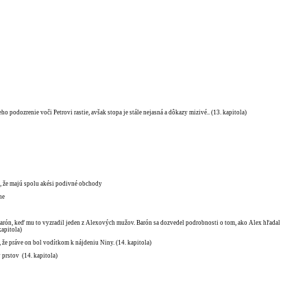
ho podozrenie voči Petrovi rastie, avšak stopa je stále nejasná a dôkazy mizivé.. (13. kapitola)
a, že majú spolu akési podivné obchody
ne
 Barón, keď mu to vyzradil jeden z Alexových mužov. Barón sa dozvedel podrobnosti o tom, ako Alex hľadal
kapitola)
 že práve on bol vodítkom k nájdeniu Niny. (14. kapitola)
 prstov (14. kapitola)