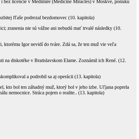
 i bez licencie v Medimire (Medicine Miracles) v Moskve, ponuku
ozbitej fľaše podrezal bezdomovec (10. kapitola)
ici; zranenia nie sú vážne ani nebudú mať trvalé následky (10.
, ktorému Igor nevidí do tváre. Zdá sa, že ten muž vie veľa
sti na diskotéke v Bratislavskom Elame. Zoznámil ich René. (12.
skomplikoval a podrobil sa aj operácii (13. kapitola)
del, kto bol ten záhadný muž, ktorý bol v jeho izbe. Uľjana poprela
lu nemocnice. Stráca pojem o realite.. (13. kapitola)