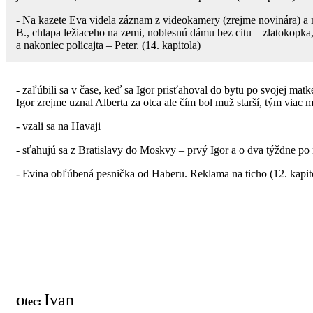
- Na kazete Eva videla záznam z videokamery (zrejme novinára) a 
B., chlapa ležiaceho na zemi, noblesnú dámu bez citu – zlatokop
a nakoniec policajta – Peter. (14. kapitola)
- zaľúbili sa v čase, keď sa Igor prisťahoval do bytu po svojej ma
Igor zrejme uznal Alberta za otca ale čím bol muž starší, tým viac 
- vzali sa na Havaji
- sťahujú sa z Bratislavy do Moskvy – prvý Igor a o dva týždne po
- Evina obľúbená pesnička od Haberu. Reklama na ticho (12. kapit
Ivan
Otec: