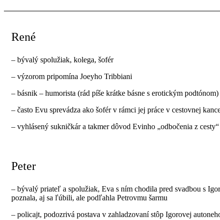
René
– bývalý spolužiak, kolega, šofér
– výzorom pripomína Joeyho Tribbiani
– básnik – humorista (rád píše krátke básne s erotickým podtónom)
– často Evu sprevádza ako šofér v rámci jej práce v cestovnej kance
– vyhlásený sukničkár a takmer dôvod Evinho „odbočenia z cesty“ 
Peter
– bývalý priateľ a spolužiak, Eva s ním chodila pred svadbou s Igo
poznala, aj sa ľúbili, ale podľahla Petrovmu šarmu
– policajt, podozrivá postava v zahladzovaní stôp Igorovej autone