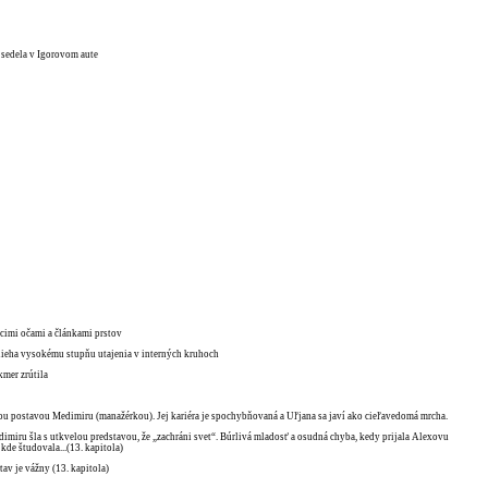
j sedela v Igorovom aute
úcimi očami a článkami prstov
odlieha vysokému stupňu utajenia v interných kruhoch
kmer zrútila
nou postavou Medimiru (manažérkou). Jej kariéra je spochybňovaná a Uľjana sa javí ako cieľavedomá mrcha.
edimiru šla s utkvelou predstavou, že „zachráni svet“. Búrlivá mladosť a osudná chyba, kedy prijala Alexovu
kde študovala...(13. kapitola)
stav je vážny (13. kapitola)