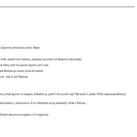
c Igorovej nevlastnej sestry Marty
 šofér, neskôr boli milenci, pomohol jej utiecť od Bashira Lukavjenka
al ďalej, keď ich opustil Igorov prvý otec
mal Brezina po sestre, ktorá už umrela
val - mal to byť Brezina
ty, avšak Igorovi to zatajila. Záhadou je, prečo? (Eva niečo tají? Má niečo v pláne? Prečo nepoznala Brezinu
kavjenkovi; podozrieva i Evu vzhľadom na jej niekdajší vzťah s Petrom...
ašinérií darcovstva orgánov (14. kapitola)