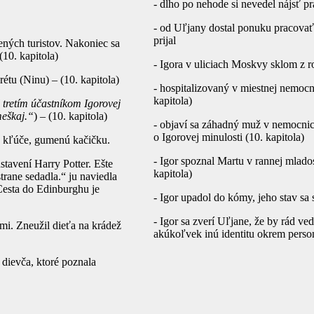
- dlho po nehode si nevedel nájsť pr
- od Uľjany dostal ponuku pracovať
prijal
ných turistov. Nakoniec sa
10. kapitola)
- Igora v uliciach Moskvy sklom z r
tu (Ninu) – (10. kapitola)
- hospitalizovaný v miestnej nemocn
kapitola)
l tretím účastníkom Igorovej
meškaj.“
) – (10. kapitola)
- objaví sa záhadný muž v nemocnici
o Igorovej minulosti (10. kapitola)
u, kľúče, gumenú kačičku.
- Igor spoznal Martu v rannej mlado
stavení Harry Potter. Ešte
kapitola)
trane sedadla.“ ju naviedla
Cesta do Edinburghu je
- Igor upadol do kómy, jeho stav sa 
- Igor sa zverí Uľjane, že by rád ve
ami. Zneužil dieťa na krádež
akúkoľvek inú identitu okrem personá
 dievča, ktoré poznala