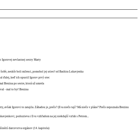
c Igorovej nevlastnej sestry Marty
 šofér, neskôr boli milenci, pomohol jej utiecť od Bashira Lukavjenka
al ďalej, keď ich opustil Igorov prvý otec
mal Brezina po sestre, ktorá už umrela
val - mal to byť Brezina
ty, avšak Igorovi to zatajila. Záhadou je, prečo? (Eva niečo tají? Má niečo v pláne? Prečo nepoznala Brezinu
kavjenkovi; podozrieva i Evu vzhľadom na jej niekdajší vzťah s Petrom...
ašinérií darcovstva orgánov (14. kapitola)