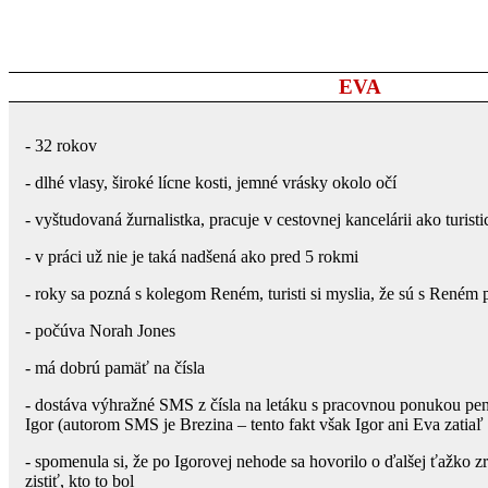
EVA
- 32 rokov
- dlhé vlasy, široké lícne kosti, jemné vrásky okolo očí
- vyštudovaná žurnalistka, pracuje v cestovnej kancelárii ako turis
- v práci už nie je taká nadšená ako pred 5 rokmi
- roky sa pozná s kolegom Reném, turisti si myslia, že sú s Reném 
- počúva Norah Jones
- má dobrú pamäť na čísla
- dostáva výhražné SMS z čísla na letáku s pracovnou ponukou pe
Igor (autorom SMS je Brezina – tento fakt však Igor ani Eva zatiaľ
- spomenula si, že po Igorovej nehode sa hovorilo o ďalšej ťažko z
zistiť, kto to bol