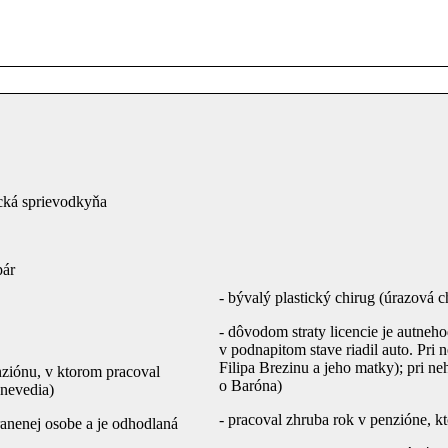
tická sprievodkyňa
pár
- bývalý plastický chirug (úrazová c
- dôvodom straty licencie je autneho
v podnapitom stave riadil auto. Pri 
Filipa Brezinu a jeho matky); pri neh
nziónu, v ktorom pracoval
o Baróna)
 nevedia)
- pracoval zhruba rok v penzióne, k
ranenej osobe a je odhodlaná