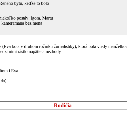
o Reného bytu, keďže to bolo
niekoľko postáv: Igora, Martu
ka, kameramana bez mena
tke (Eva bola v druhom ročníku žurnalistiky), ktorá bola vtedy manželko
medzi nimi rástlo napätie a nezhody
 ňom i Eva.
ola)
Rodičia