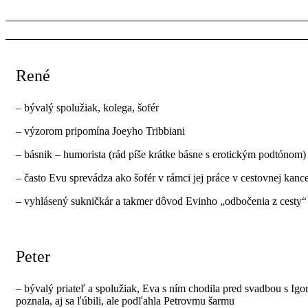
René
– bývalý spolužiak, kolega, šofér
– výzorom pripomína Joeyho Tribbiani
– básnik – humorista (rád píše krátke básne s erotickým podtónom)
– často Evu sprevádza ako šofér v rámci jej práce v cestovnej kance
– vyhlásený sukničkár a takmer dôvod Evinho „odbočenia z cesty“ 
Peter
– bývalý priateľ a spolužiak, Eva s ním chodila pred svadbou s Igo
poznala, aj sa ľúbili, ale podľahla Petrovmu šarmu