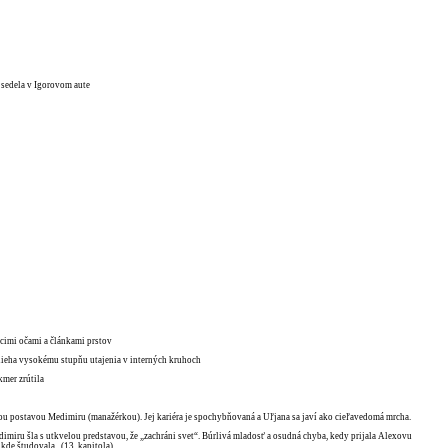
j sedela v Igorovom aute
úcimi očami a článkami prstov
odlieha vysokému stupňu utajenia v interných kruhoch
kmer zrútila
nou postavou Medimiru (manažérkou). Jej kariéra je spochybňovaná a Uľjana sa javí ako cieľavedomá mrcha.
edimiru šla s utkvelou predstavou, že „zachráni svet“. Búrlivá mladosť a osudná chyba, kedy prijala Alexovu
kde študovala...(13. kapitola)