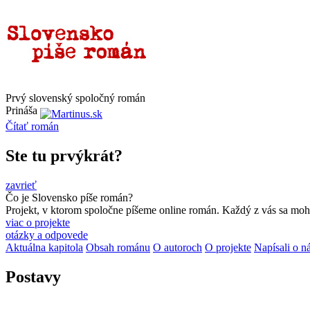
Prvý slovenský spoločný román
Prináša
Čítať
román
Ste tu prvýkrát?
zavrieť
Čo je Slovensko píše román?
Projekt, v ktorom spoločne píšeme online román. Každý z vás sa moho
viac o projekte
otázky a odpovede
Aktuálna kapitola
Obsah románu
O autoroch
O projekte
Napísali o n
Postavy