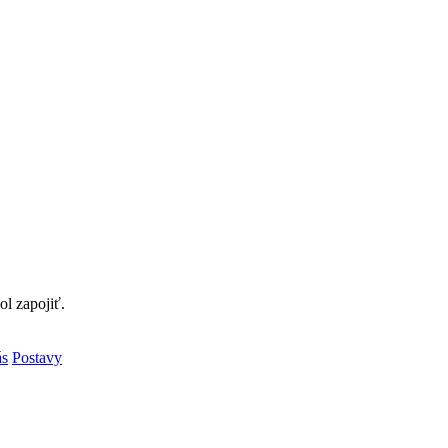
l zapojiť.
ás
Postavy