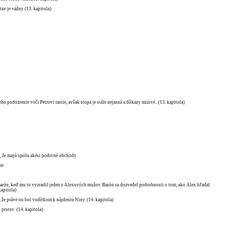
stav je vážny (13. kapitola)
ho podozrenie voči Petrovi rastie, avšak stopa je stále nejasná a dôkazy mizivé.. (13. kapitola)
a, že majú spolu akési podivné obchody
ne
 Barón, keď mu to vyzradil jeden z Alexových mužov. Barón sa dozvedel podrobnosti o tom, ako Alex hľadal
kapitola)
 že práve on bol vodítkom k nájdeniu Niny. (14. kapitola)
 prstov (14. kapitola)