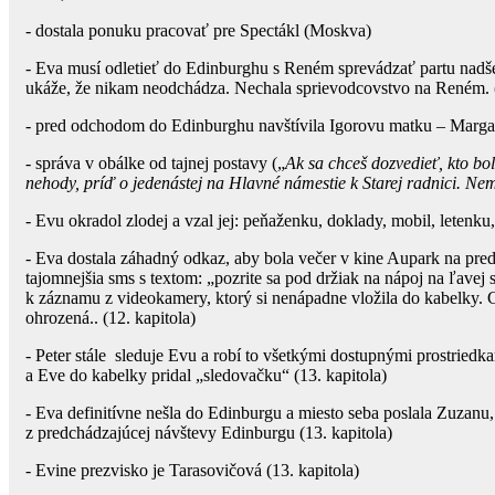
- dostala ponuku pracovať pre Spectákl (Moskva)
- Eva musí odletieť do Edinburghu s Reném sprevádzať partu nadše
ukáže, že nikam neodchádza. Nechala sprievodcovstvo na Reném. (
- pred odchodom do Edinburghu navštívila Igorovu matku – Margaré
- správa v obálke od tajnej postavy („
Ak sa chceš dozvedieť, kto bo
nehody, príď o jedenástej na Hlavné námestie k Starej radnici. Ne
- Evu okradol zlodej a vzal jej: peňaženku, doklady, mobil, letenk
- Eva dostala záhadný odkaz, aby bola večer v kine Aupark na pred
tajomnejšia sms s textom: „pozrite sa pod držiak na nápoj na ľavej s
k záznamu z videokamery, ktorý si nenápadne vložila do kabelky. 
ohrozená.. (12. kapitola)
- Peter stále sleduje Evu a robí to všetkými dostupnými prostriedk
a Eve do kabelky pridal „sledovačku“ (13. kapitola)
- Eva definitívne nešla do Edinburgu a miesto seba poslala Zuzanu,
z predchádzajúcej návštevy Edinburgu (13. kapitola)
- Evine prezvisko je Tarasovičová (13. kapitola)