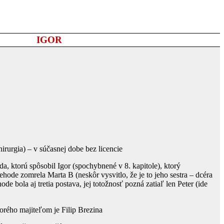
IGOR
hirurgia) – v súčasnej dobe bez licencie
da, ktorú spôsobil Igor (spochybnené v 8. kapitole), ktorý
nehode zomrela Marta B (neskôr vysvitlo, že je to jeho sestra – dcéra
ode bola aj tretia postava, jej totožnosť pozná zatiaľ len Peter (ide
torého majiteľom je Filip Brezina