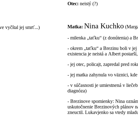
Otec:
neistý (?)
Nina Kuchko
Matka:
(Marga
vyčítal jej smrť...)
- milenka „taťku“ (z donútenia) a B
- okrem „taťku“ a Brezinu boli v jej
existencia je neistá a Albert postarš
- jej otec, policajt, zapredal pred r
- jej matka zahynula vo väznici, kde
- v súčasnosti je umiestnená v lie
diagnóza)
- Brezinove spomienky: Nina oznámil
uskutočnenie Brezinových plánov na 
zneuctil. Lukavjenko sa vtedy mladu