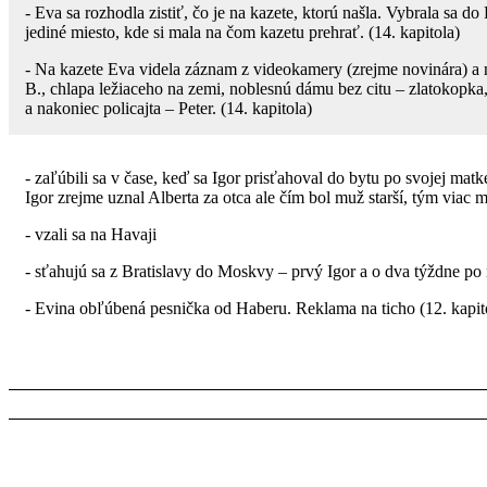
- Eva sa rozhodla zistiť, čo je na kazete, ktorú našla. Vybrala sa d
jediné miesto, kde si mala na čom kazetu prehrať. (14. kapitola)
- Na kazete Eva videla záznam z videokamery (zrejme novinára) a 
B., chlapa ležiaceho na zemi, noblesnú dámu bez citu – zlatokop
a nakoniec policajta – Peter. (14. kapitola)
- zaľúbili sa v čase, keď sa Igor prisťahoval do bytu po svojej ma
Igor zrejme uznal Alberta za otca ale čím bol muž starší, tým viac 
- vzali sa na Havaji
- sťahujú sa z Bratislavy do Moskvy – prvý Igor a o dva týždne po
- Evina obľúbená pesnička od Haberu. Reklama na ticho (12. kapit