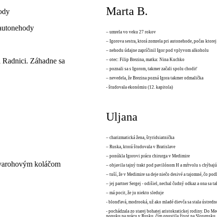
Marta B.
hody
 autonehody
– umrela vo veku 27 rokov
– Igorova sestra, ktorá zomrela pri autonehode, počas ktore
– nehodu údajne zapríčinil Igor pod vplyvom alkoholu
ri Radnici. Záhadne sa
– otec: Filip Brezina, matka: Nina Kuchko
– poznali sa s Igorom, takmer začali spolu chodiť
– nevedela, že Brezina pozná Igora takmer odmalička
- študovala ekonómiu (12. kapitola)
Uljana
– charizmatická žena, štyridsiatnička
– Ruska, ktorá študovala v Bratislave
– ponúkla Igorovi prácu chirurga v Medimire
tvarohovým koláčom
– objavila tajný trakt pod pavilónom H a mŕtvolu s chýbaj
– tuší, že v Medimire sa deje niečo desivé a tajomné, čo p
– jej partner Sergej - odišiel, nechal čudný odkaz a ona sa ta
– má pocit, že ju niekto sleduje
- blonďavá, modrooká, už ako mladé dievča sa stala ústred
- pochádzala zo starej bohatej aristokratickej rodiny. Do M
ponuku na prácu v Rusku, čím opustila život na Slovensku, 