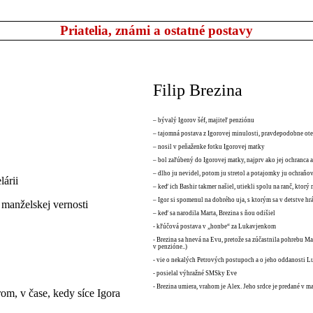
Priatelia, známi a ostatné postavy
Filip Brezina
– bývalý Igorov šéf, majiteľ penziónu
– tajomná postava z Igorovej minulosti, pravdepodobne ote
– nosil v peňaženke fotku Igorovej matky
– bol zaľúbený do Igorovej matky, najprv ako jej ochranca a
– dlho ju nevidel, potom ju stretol a potajomky ju ochraňov
lárii
– keď ich Bashir takmer našiel, utiekli spolu na ranč, ktorý 
– Igor si spomenul na dobrého uja, s ktorým sa v detstve hrá
manželskej vernosti
– keď sa narodila Marta, Brezina s ňou odišiel
- kľúčová postava v „honbe“ za Lukavjenkom
- Brezina sa hnevá na Evu, pretože sa zúčastnila pohrebu Mar
v penzióne..)
- vie o nekalých Petrových postupoch a o jeho oddanosti Lu
- posielal výhražné SMSky Eve
- Brezina umiera, vrahom je Alex. Jeho srdce je predané v m
rom, v čase, kedy síce Igora