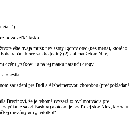
réta T.)
rezinova veľká láska
 živote ešte dvaja muži: nevlastný Igorov otec (bez mena), ktorého
í, bohatý pán, ktorý sa ako jediný (?) stal manželom Niny
okmi dcéru „taťkovi“ a na jej matku narafičil drogy
 sa obesila
čebnom zariadení pre ľudí s Alzheimerovou chorobou (predpokladaná
a Brezinovi, že je tehotná (vyzerá to byť motivácia pre
odpútanie sa od Bashira) a otcom je podľa jej slov Alex, ktorý ju
čkej dievčiny ani „nedotkol“