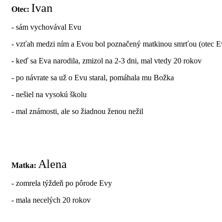
Ivan
Otec:
- sám vychovával Evu
- vzťah medzi ním a Evou bol poznačený matkinou smrťou (otec Eve 
- keď sa Eva narodila, zmizol na 2-3 dni, mal vtedy 20 rokov
- po návrate sa už o Evu staral, pomáhala mu Božka
- nešiel na vysokú školu
- mal známosti, ale so žiadnou ženou nežil
Alena
Matka:
- zomrela týždeň po pôrode Evy
- mala necelých 20 rokov