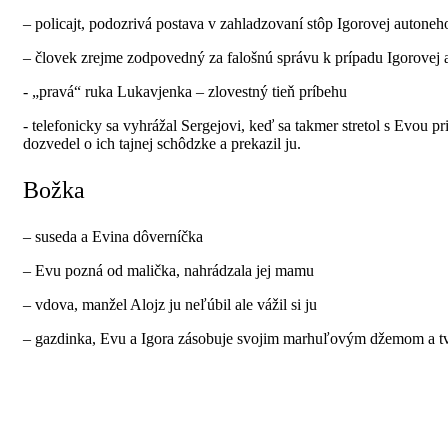
– policajt, podozrivá postava v zahladzovaní stôp Igorovej autone
– človek zrejme zodpovedný za falošnú správu k prípadu Igorovej
- „pravá“ ruka Lukavjenka – zlovestný tieň príbehu
- telefonicky sa vyhrážal Sergejovi, keď sa takmer stretol s Evou p
dozvedel o ich tajnej schôdzke a prekazil ju.
Božka
– suseda a Evina dôverníčka
– Evu pozná od malička, nahrádzala jej mamu
– vdova, manžel Alojz ju neľúbil ale vážil si ju
– gazdinka, Evu a Igora zásobuje svojim marhuľovým džemom a 