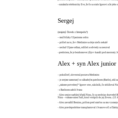
- oznámila telefonicky Eve, že čo sa stalo Igorovi a že jeho 
Sergej
(utajený človek z Interpolu?)
– muž blízky Uljaninmu srdcu
– prišiel na to, že v Medimire sa deje niečo nekalé
– nechal Uljane odkaz, odišiel a odvtedy sa neozval
- predstiera, že je bezdomovec (žije v kanáli pod mostom). Je
Alex + syn Alex junior
– pokušiteľ, zlovestná postava Medimiru
– je zrejme zamotaný so záhadným patrónom (Barón), zdá s
- „takmer potvrdený“ Igorov otec, násilník, čo ubližoval Ni
- s Barónom zabili Ivana
- Alex senior naďalej hľadá Ninu, čo sa nechtiac dozvedel
Ninu – vrátane mien ľudí, ktorí vstúpili do jej života.. (13. 
- Alex zavraždí Brezinu, pričom pred smrťou sa mu vysmeje,
- Alex pravdepodobne transplantoval i Ivanove oči a články