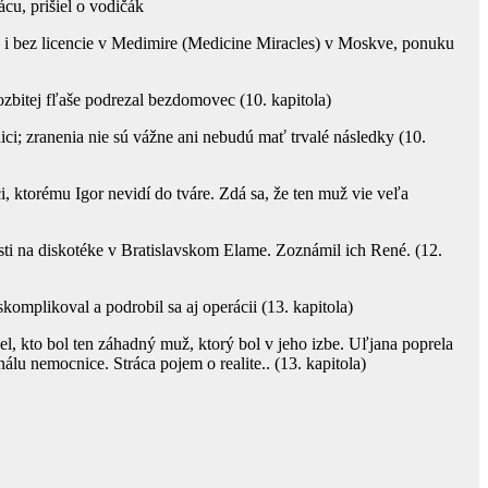
ácu, prišiel o vodičák
 i bez licencie v Medimire (Medicine Miracles) v Moskve, ponuku
ozbitej fľaše podrezal bezdomovec (10. kapitola)
ici; zranenia nie sú vážne ani nebudú mať trvalé následky (10.
, ktorému Igor nevidí do tváre. Zdá sa, že ten muž vie veľa
sti na diskotéke v Bratislavskom Elame. Zoznámil ich René. (12.
skomplikoval a podrobil sa aj operácii (13. kapitola)
del, kto bol ten záhadný muž, ktorý bol v jeho izbe. Uľjana poprela
lu nemocnice. Stráca pojem o realite.. (13. kapitola)