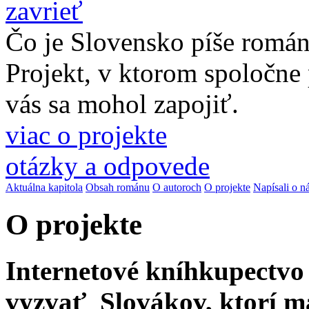
zavrieť
Čo je Slovensko píše romá
Projekt, v ktorom spoločne
vás sa mohol zapojiť.
viac o projekte
otázky a odpovede
Aktuálna kapitola
Obsah románu
O autoroch
O projekte
Napísali o n
O projekte
Internetové kníhkupectv
vyzvať Slovákov, ktorí ma