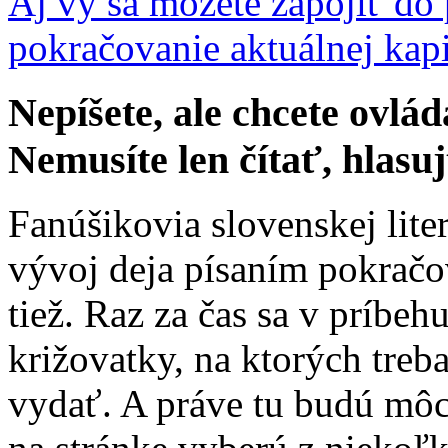
Aj vy sa môžete zapojiť do
pokračovanie aktuálnej kapi
Nepíšete, ale chcete ovlád
Nemusíte len čítať, hlasu
Fanúšikovia slovenskej lite
vývoj deja písaním pokrač
tiež. Raz za čas sa v príbe
križovatky, na ktorých treb
vydať. A práve tu budú môc