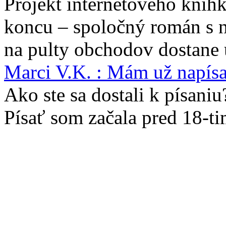
Projekt internetového kníhk
koncu – spoločný román s 
na pulty obchodov dostane 
Marci V.K. : Mám už napís
Ako ste sa dostali k písaniu
Písať som začala pred 18-t
jedenásť . Krátila som si ta
som...
Všetky novinky
Pridali sa aj známe osobn