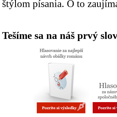
štýlom písania. O to zaujím
Tešíme sa na náš prvý sl