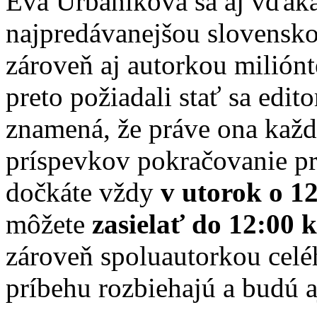
Eva Urbaníková sa aj vďaka
najpredávanejšou slovensko
zároveň aj autorkou miliónt
preto požiadali stať sa edi
znamená, že práve ona každ
príspevkov pokračovanie p
dočkáte vždy
v utorok o 1
môžete
zasielať do 12:00
zároveň spoluautorkou celé
príbehu rozbiehajú a budú a